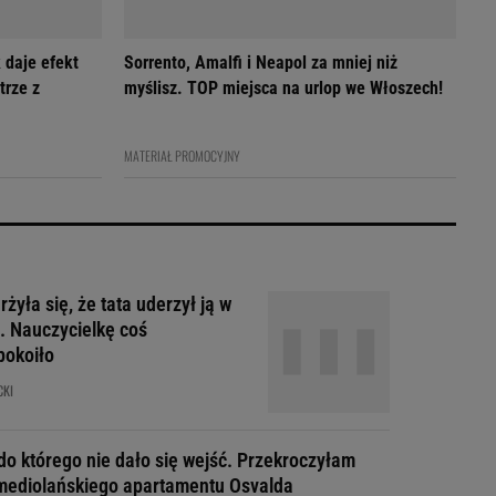
 daje efekt
Sorrento, Amalfi i Neapol za mniej niż
trze z
myślisz. TOP miejsca na urlop we Włoszech!
MATERIAŁ PROMOCYJNY
żyła się, że tata uderzył ją w
. Nauczycielkę coś
pokoiło
CKI
do którego nie dało się wejść. Przekroczyłam
mediolańskiego apartamentu Osvalda