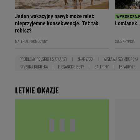
Jeden wakacyjny nawyk może mieć
nieprzyjemne konsekwencje. Też tak
Łomianek. 
robisz?
MATERIAŁ PROMOCYJNY
SUBSKRYPCJA
PROBLEMY POLSKICH SIATKARZY
ZNAK Z '30'
WISŁAWA SZYMBORSKA
FRYZURA KUKIEŁKA
ELEGANCKIE BUTY
BALERINY
ESPADRYLE
LETNIE OKAZJE