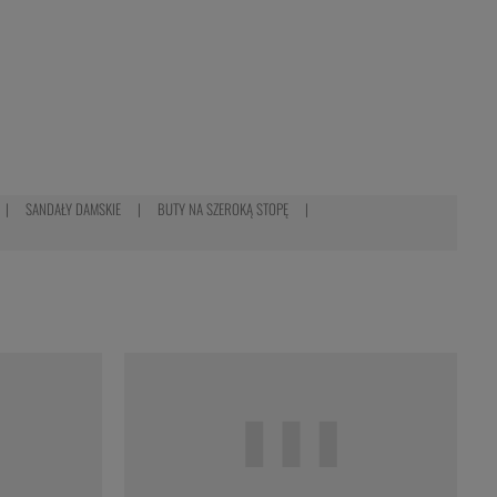
SANDAŁY DAMSKIE
BUTY NA SZEROKĄ STOPĘ