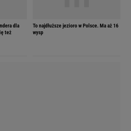
Przetargi
Licytacje komornicze
Komputery Forum
Alkomat online
ndera dla
To najdłuższe jezioro w Polsce. Ma aż 16
Kalkulator opłacalności LPG
ię też
wysp
Przelicznik cm na cale i stopy
Kalkulator momentu obrotowego
Kalkulator mocy
Kalkulator zużycia paliwa
Kalkulator rozmiaru opon
Przelicznik mile na kilometry