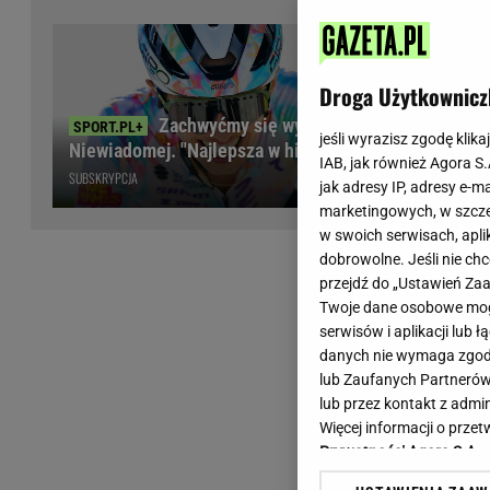
Wiadomości z Polski
Tenis
Plotki na topie
Sporty Walki
Niedziela handlowa
Siatkówka
Droga Użytkownicz
Informacje na bieżąco
PlusLiga
Zachwyćmy się wyczynem
Metro Warszawa
Lekkoatletyka
jeśli wyrazisz zgodę klika
Niewiadomej. "Najlepsza w historii"
IAB, jak również Agora S
Duży Format
Kolarstwo
SUBSKRYPCJA
jak adresy IP, adresy e-m
Pogoda Warszawa
Bieganie
marketingowych, w szcze
Pogoda Kraków
Trening - ćwiczenia
w swoich serwisach, aplik
Pogoda Gdańsk
Ćwiczenia
dobrowolne. Jeśli nie ch
Pogoda Poznań
Dieta - Odżywianie
przejdź do „Ustawień Z
Twoje dane osobowe mogą
Pogoda Wrocław
Jak schudnąć?
serwisów i aplikacji lub
Gazeta na X
Sport - Fitness
danych nie wymaga zgody 
Fitness
lub Zaufanych Partnerów
F1 - Formuła 1
lub przez kontakt z admi
Więcej informacji o prz
Prywatności Agora S.A.