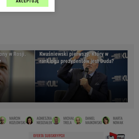
AKCEPTUJĘ
l sp. z o.o., jej
Zielona Góra
ić swoje preferencje
arzania danych poprzez
MAGAZYNY
ych”. Zmiana ustawień
syny
Kuchnia
a
Wysokie Obcasy
ach:
y
 celów identyfikacji.
ony w Rosji.
Kwaśniewski pierwszy. Który w
omiar reklam i treści,
rynarka
y
rankingu prezydentów jest Duda?
enka za 29zł
zula
 wide
y
to
MARCIN
AGNIESZKA
MICHAŁ
DANIEL
MARTA
kim obcasie
KOZŁOWSKI
NIEDZIAŁEK
TRELA
MAIKOWSKI
NOWAK
OFERTA SUBSKRYPCJI