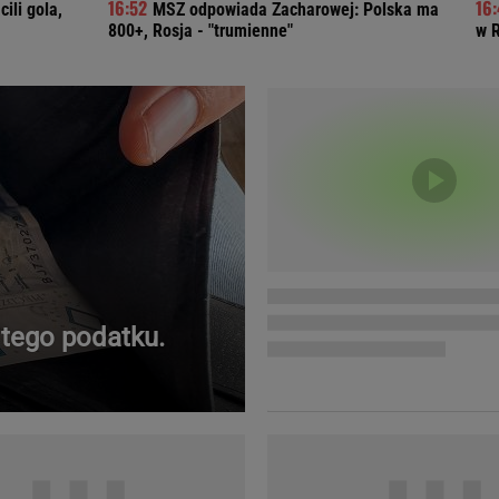
cili gola,
MSZ odpowiada Zacharowej: Polska ma
Telewizor LG O
800+, Rosja - "trumienne"
w 
 tego podatku.
Doda
Kalkulator Poro
Magda Gessler
Kalendarz dni p
Agnieszka Woźniak-Starak
Kalendarz ciąży