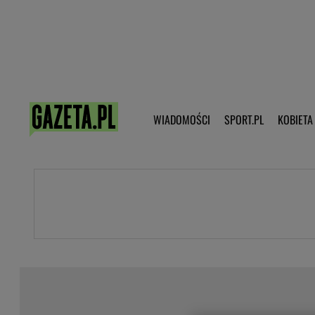
Poczta - Logowanie
Pobierz 
WIADOMOŚCI
SPORT.PL
KOBIETA
DZIECKO
KOBIETA
KULTURA
NEX
WIADOMOŚCI
SPORT
G.PL
Skoki narciarskie
Haps.pl
Ekstraklasa
Wiadomości ze świata
Bundesliga
Sport wiadomości
Liga Mistrzów
Horoskop
Liga Europy
Papież Franiszek
Koszykówka