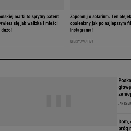
olskiej marki to sprytny patent
Zapomnij o solarium. Ten olejek
twiera się jak walizka i mieści
opalenizny jak po najlepszym fil
 dużo!
Instagrama!
OFERTY AVANTI24
Poskar
głowę
zanie
JAN RYBI
Dom, 
próg 