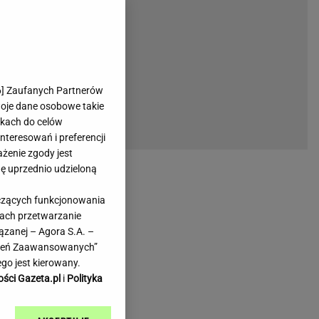
rmienia
Gliwice
Kielce
hodowe
Kraków
Lublin
Łódź
6
] Zaufanych Partnerów
woje dane osobowe takie
Olsztyn
likach do celów
Opole
teresowań i preferencji
e
Płock
ażenie zgody jest
we
Poznań
dę uprzednio udzieloną
Radom
yczących funkcjonowania
Rzeszów
kach przetwarzanie
inowe
Sosnowiec
ązanej – Agora S.A. –
inowe
Szczecin
awień Zaawansowanych”
Melo Radio
Toruń
go jest kierowany.
Trójmiasto
ości Gazeta.pl
i
Polityka
Warszawa
Wrocław