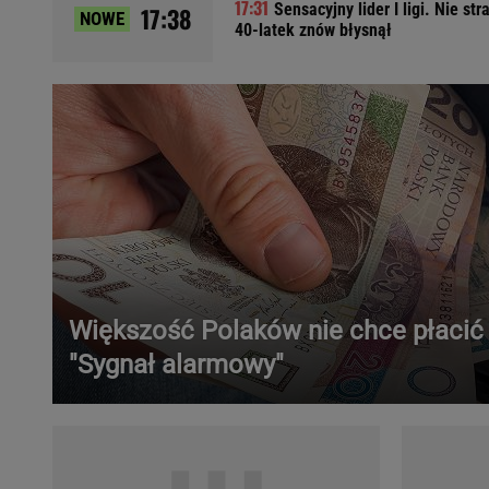
Sensacyjny lider I ligi. Nie stra
17:38
NOWE
Ładowanie samochodu elektrycznego
40-latek znów błysnął
Filtr cząstek stałych
Brzydki zapach w samochodzie
Numer Vin
Ogłoszenia motoryzacyjne
Waluty
Komunikaty
Opel Meriva
Toyota Auris
Toyota Avensis
Jeep Grand Cherokee
Większość Polaków nie chce płacić
POPULARNE TEMATY
"Sygnał alarmowy"
Liga Mistrzów
Legia Warszawa
Liga Europy
Paszport Covidowy
Piłka Nożna
Wczasy w górach