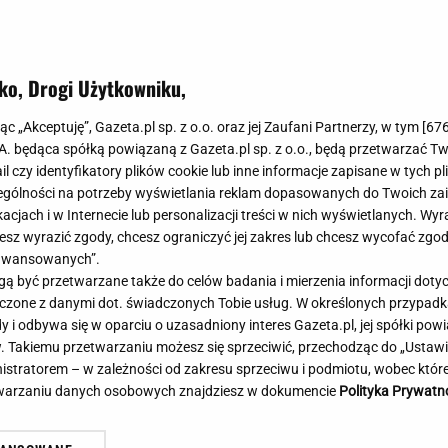
Meghan Markle
Krzesełka do ka
Magda Gessler
Łóżka dla dzieci
Barbara Kurdej-Szatan
Foteliki samoc
ko, Drogi Użytkowniku,
Księżna Kate
Przepisy
Porady
Jak zrobić?
jąc „Akceptuję”, Gazeta.pl sp. z o.o. oraz jej Zaufani Partnerzy, w tym [
67
.A. będąca spółką powiązaną z Gazeta.pl sp. z o.o., będą przetwarzać T
Na czasie
Grzyby
ail czy identyfikatory plików cookie lub inne informacje zapisane w tych p
Memy
Koronawirus
gólności na potrzeby wyświetlania reklam dopasowanych do Twoich zain
Radio Zet
Porady - Zdrowi
acjach i w Internecie lub personalizacji treści w nich wyświetlanych. Wyr
Radio Pogoda
Sukienki jeanso
cesz wyrazić zgody, chcesz ograniczyć jej zakres lub chcesz wycofać zgo
Radio internetowe
Torebki worki
aawansowanych”.
 być przetwarzane także do celów badania i mierzenia informacji dot
Rock Radio
Życzenia
 łączone z danymi dot. świadczonych Tobie usług. W określonych przypad
Złote Przeboje
Życzenia urodz
i odbywa się w oparciu o uzasadniony interes Gazeta.pl, jej spółki powi
Chillizet - radio internetowe
Życzenia imien
. Takiemu przetwarzaniu możesz się sprzeciwić, przechodząc do „Ust
Podcasty
Newsy, plotki - 
nistratorem – w zależności od zakresu sprzeciwu i podmiotu, wobec które
E-booki - Audiobooki
Lifestyle
etwarzaniu danych osobowych znajdziesz w dokumencie
Polityka Prywatn
Planeta.pl
Co obejrzeć