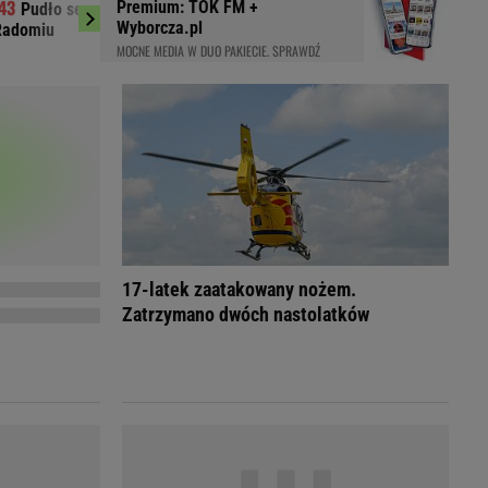
Premium: TOK FM +
Pudło sezonu i cztery gole. Co za mecz
Jest przełom ws
LED
Wyborcza.pl
Radomiu
Torres
MOCNE MEDIA W DUO PAKIECIE. SPRAWDŹ
17-latek zaatakowany nożem.
Zatrzymano dwóch nastolatków
du
Rodzina
łodnych
Wakacje
Sennik