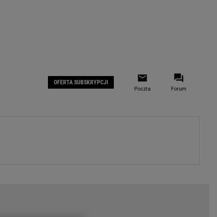
 IOS
Gazeta.pl na Facebooku
OFERTA SUBSKRYPCJI
Poczta
Forum
ZA
WYDARZENIA GOSPODARCZE
LOKALNE
Białystok
Bielsko-Biała
stki
Bydgoszcz
moda
Częstochowa
uże buty
Gorzów Wielkopolski
ecka
Katowice