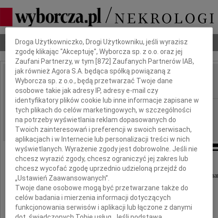
Dbamy o Twoją prywatność
Nekrologi
Odeszli
Poradnik pogrzebowy
Droga Użytkowniczko, Drogi Użytkowniku, jeśli wyrazisz
zgodę klikając "Akceptuję", Wyborcza sp. z o.o. oraz jej
Zaufani Partnerzy, w tym [
872
] Zaufanych Partnerów IAB,
jak również Agora S.A. będąca spółką powiązaną z
Krzysztof Wasilewski
Wyborcza sp. z o.o., będą przetwarzać Twoje dane
IMIĘ I NAZWISKO:
osobowe takie jak adresy IP, adresy e-mail czy
identyfikatory plików cookie lub inne informacje zapisane w
Wrocław
REGION:
tych plikach do celów marketingowych, w szczególności
na potrzeby wyświetlania reklam dopasowanych do
05.03.2019
DATA EMISJI:
Twoich zainteresowań i preferencji w swoich serwisach,
aplikacjach i w Internecie lub personalizacji treści w nich
wyświetlanych. Wyrażenie zgody jest dobrowolne. Jeśli nie
chcesz wyrazić zgody, chcesz ograniczyć jej zakres lub
Z głębokim smutkiem zawiadamiamy,
chcesz wycofać zgodę uprzednio udzieloną przejdź do
że w dniu 1 marca 2019 roku w wieku 77 lat zma
„Ustawień Zaawansowanych”.
Twoje dane osobowe mogą być przetwarzane także do
celów badania i mierzenia informacji dotyczących
funkcjonowania serwisów i aplikacji lub łączone z danymi
dot. świadczonych Tobie usług. Jeśli podstawą