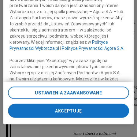
przetwarzania Twoich danych jest uzasadniony interes
Wyborcza sp. z o.o., jej spółki powiązanej – Agora S.A. – lub
Zaufanych Partnerów, masz prawo wyrazić sprzeciw. Aby
ppłk WP w st. spocz. mgr inż.
to zrobić przejdź do „Ustawień Zaawansowanych” lub
skontaktuj się z administratorem – w zależności od
Krzysztof Wasilewski
zakresu sprzeciwu i podmiotu, wobec którego jest
kierowany. Więcej informacji znajdziesz w
Polityce
Prywatności Wyborcza.pl
i
Polityce Prywatności Agora S.A.
nasz ukochany Mąż, Tata i Dziadek.
Poprzez kliknięcie "Akceptuję" wyrażasz zgodę na
Odszedł od nas Człowiek wielkiego serca,
zainstalowanie i przechowywanie plików typu cookie
wyjątkowej skromności i życzliwości.
Wyborczej sp. z o. o. jej Zaufanych Partnerów i Agora S.A.
na Twoim urządzeniu końcowym. Możesz też w każdej
chwili zmienić swoje preferencje dot. plików cookie,
Pogrzeb wraz z mszą świętą żałobną odbędzie si
ponownie wywołując narzędzie do zarządzania Twoimi
USTAWIENIA ZAAWANSOWANE
w czwartek dnia 7 marca 2019 roku o godzinie 13
preferencjami dot. przetwarzania danych poprzez
w kaplicy na cmentarzu przy ulicy Grabiszyńskie
odnośnik „Ustawienia prywatności” w stopce serwisu i
po czym nastąpi odprowadzenie prochów do kolumba
przechodząc do sekcji „Ustawienia zaawansowane”.
AKCEPTUJĘ
Zmiana ustawień plików cookie możliwa jest także za
Pogrążeni w żalu
pomocą ustawień przeglądarki.
żona i dzieci z rodzinami
My, nasi Zaufani Partnerzy i Agora S.A. możemy