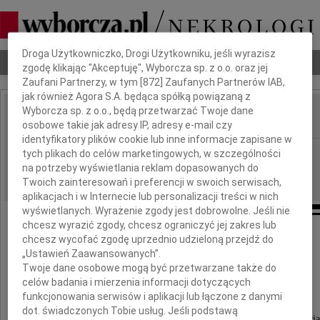
Dbamy o Twoją prywatność
Droga Użytkowniczko, Drogi Użytkowniku, jeśli wyrazisz
Nekrologi
Odeszli
Poradnik pogrzebowy
zgodę klikając "Akceptuję", Wyborcza sp. z o.o. oraz jej
Zaufani Partnerzy, w tym [
872
] Zaufanych Partnerów IAB,
jak również Agora S.A. będąca spółką powiązaną z
Wyborcza sp. z o.o., będą przetwarzać Twoje dane
osobowe takie jak adresy IP, adresy e-mail czy
IMIĘ I NAZWISKO:
identyfikatory plików cookie lub inne informacje zapisane w
Kielce
REGION:
tych plikach do celów marketingowych, w szczególności
na potrzeby wyświetlania reklam dopasowanych do
06.03.2019
DATA EMISJI:
Twoich zainteresowań i preferencji w swoich serwisach,
aplikacjach i w Internecie lub personalizacji treści w nich
wyświetlanych. Wyrażenie zgody jest dobrowolne. Jeśli nie
chcesz wyrazić zgody, chcesz ograniczyć jej zakres lub
chcesz wycofać zgodę uprzednio udzieloną przejdź do
Naszej Koleżance
„Ustawień Zaawansowanych”.
Twoje dane osobowe mogą być przetwarzane także do
Iwonie Zając
celów badania i mierzenia informacji dotyczących
funkcjonowania serwisów i aplikacji lub łączone z danymi
dot. świadczonych Tobie usług. Jeśli podstawą
wyrazy głębokiego współczucia i słowa wsparcia