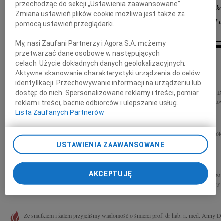
przechodząc do sekcji „Ustawienia zaawansowane”.
Kierownik i Pracownicy Katedry i Kliniki Hematoonko
Zmiana ustawień plików cookie możliwa jest także za
i Transplantacji Szpiku Uniwersytetu Medycznego w Lu
pomocą ustawień przeglądarki.
My, nasi Zaufani Partnerzy i Agora S.A. możemy
przetwarzać dane osobowe w następujących
Inne kondolencje
celach:
Użycie dokładnych danych geolokalizacyjnych.
Aktywne skanowanie charakterystyki urządzenia do celów
identyfikacji. Przechowywanie informacji na urządzeniu lub
Z wielkim smutkiem przyjęliśmy wiadomość o śmierci Prof. dr hab. n. med. Anny D
dostęp do nich. Spersonalizowane reklamy i treści, pomiar
Kierownik Kliniki Hematoonkologii i Transplantacji Szpiku SPSK 4 osoby wyjątkowe
reklam i treści, badnie odbiorców i ulepszanie usług.
Lista Zaufanych Partnerów
Rodzinie Prof. dr hab. n. med. Anny Dmoszyńskiej Wyrazy głębokiego żalu i współcz
Hematologii i Transplantologii PUM w Szczecinie i członkowie Oddziału...
USTAWIENIA ZAAWANSOWANE
AKCEPTUJĘ
Agnieszce i Krzysztofowi Giannopoulos wyrazy głębokiego żalu i współczucia z p
Teściowej Pani Profesor Anny Dmoszyńskiej składają Agnieszka i Marek Kuźniccy
Ze smutkiem i żalem przyjęliśmy wiadomość o śmierci prof. dr hab. n. med. Anny D