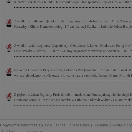
Kierownik Katedry i Kliniki Hematoonkologii i Transplantacji Szpiku UM w Lublinie
Z wielkim smutkiem i głębokim żalem żegnamy Prof. dr hab. n. med. Annę Dmoszy
Kaatedry i Kliniki Hematoonkologii i Transplantacji Szpiku w Lublinie Odszedł wybi
Z wielkim żalem żegnamy Wspaniałego Człowieka, Lekarza i Naukowca Panią Prof 
Dmoszyńską Rodzinie i Bliskim skadamy najszczersze wyrazy współczucia. Pani Pro
Naszemu Drogiemu Przyjacielowi, Koledze i Przełożonemu Prof. dr. hab. n. med. 
wyrazy głębokiego współczucia i słowa wsparcia z powodu śmierci Mamy Prof. dr h
Z głębokim żalem żegnamy Prof. dr hab. n. med. Annę Dmoszyńską wieloletniego K
Hematoonkologii i Transplantacji Szpiku w Lublinie. Odszedł wybitny Lekarz, znako
Copyright © Wyborcza sp. z o.o.
O nas
Staże u nas
Reklama
Polityka pr
Ustawienia prywatności