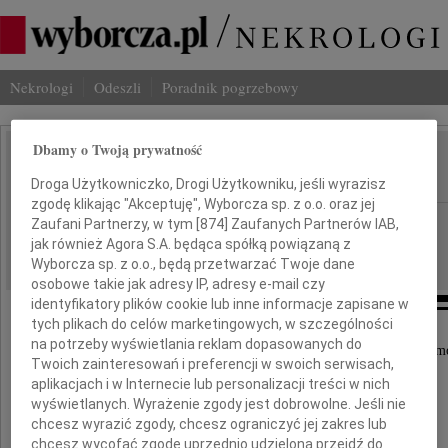
Nekrologi
Odeszli
Poradnik pogrzebowy
Dbamy o Twoją prywatność
Anna Dmoszyńska
IMIĘ I NAZWISKO:
Droga Użytkowniczko, Drogi Użytkowniku, jeśli wyrazisz
zgodę klikając "Akceptuję", Wyborcza sp. z o.o. oraz jej
Lublin
Zaufani Partnerzy, w tym [
874
] Zaufanych Partnerów IAB,
REGION:
jak również Agora S.A. będąca spółką powiązaną z
27.02.2019
DATA EMISJI:
Wyborcza sp. z o.o., będą przetwarzać Twoje dane
osobowe takie jak adresy IP, adresy e-mail czy
identyfikatory plików cookie lub inne informacje zapisane w
tych plikach do celów marketingowych, w szczególności
na potrzeby wyświetlania reklam dopasowanych do
Z głębokim smutkiem i żalem przyjęliśmy wiadom
Twoich zainteresowań i preferencji w swoich serwisach,
o śmierci
aplikacjach i w Internecie lub personalizacji treści w nich
wyświetlanych. Wyrażenie zgody jest dobrowolne. Jeśli nie
chcesz wyrazić zgody, chcesz ograniczyć jej zakres lub
chcesz wycofać zgodę uprzednio udzieloną przejdź do