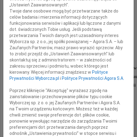
„Ustawień Zaawansowanych”.
Twoje dane osobowe mogą być przetwarzane także do
celów badania i mierzenia informacji dotyczących
funkcjonowania serwisów i aplikacji lub łączone z danymi
prof. dr hab. n. med.
dot. świadczonych Tobie usług. Jeśli podstawą
przetwarzania Twoich danych jest uzasadniony interes
Anny Dmoszyńskiej
Wyborcza sp. z o.o., jej spółki powiązanej – Agora S.A. – lub
Zaufanych Partnerów, masz prawo wyrazić sprzeciw. Aby
to zrobić przejdź do „Ustawień Zaawansowanych” lub
wieloletniej Kierownik Katedry
skontaktuj się z administratorem – w zależności od
zakresu sprzeciwu i podmiotu, wobec którego jest
i Kliniki Hematoonkologii i Transplantacji Szpiku UM w
kierowany. Więcej informacji znajdziesz w
Polityce
wybitnego naukowca, oddanego lekarza, wspaniałego nau
Prywatności Wyborcza.pl
i
Polityce Prywatności Agora S.A.
twórcy lubelskiej hematologii i transplantologii
Poprzez kliknięcie "Akceptuję" wyrażasz zgodę na
zainstalowanie i przechowywanie plików typu cookie
Wyborczej sp. z o. o. jej Zaufanych Partnerów i Agora S.A.
Rodzinie i Bliskim
na Twoim urządzeniu końcowym. Możesz też w każdej
chwili zmienić swoje preferencje dot. plików cookie,
ponownie wywołując narzędzie do zarządzania Twoimi
składamy wyrazy głębokiego współczucia
preferencjami dot. przetwarzania danych poprzez
odnośnik „Ustawienia prywatności” w stopce serwisu i