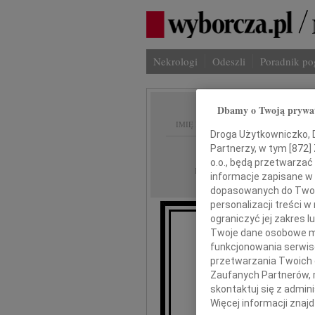
Nekrologi
Odeszli
Poradnik p
Dbamy o Twoją prywa
IMIĘ I NAZWISKO:
Droga Użytkowniczko, Dr
Partnerzy, w tym [
872
]
Wrocław
REGION:
o.o., będą przetwarzać 
10.06.2010
DATA EMISJI:
informacje zapisane w
dopasowanych do Twoich
personalizacji treści 
ograniczyć jej zakres
Twoje dane osobowe mo
Wyr
funkcjonowania serwisó
przetwarzania Twoich da
Zaufanych Partnerów, 
skontaktuj się z admin
Więcej informacji znaj