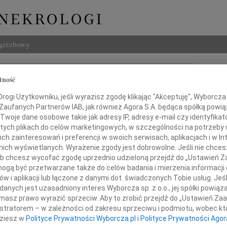
ogrzebowy
Szukaj
tność
Imię i na
ogi Użytkowniku, jeśli wyrazisz zgodę klikając "Akceptuję", Wyborcza sp
 Zaufanych Partnerów IAB, jak również Agora S.A. będąca spółką powi
Twoje dane osobowe takie jak adresy IP, adresy e-mail czy identyfikato
 tych plikach do celów marketingowych, w szczególności na potrzeby 
INNE NE
 zainteresowań i preferencji w swoich serwisach, aplikacjach i w Int
w nich wyświetlanych. Wyrażenie zgody jest dobrowolne. Jeśli nie chce
Barba
 lub chcesz wycofać zgodę uprzednio udzieloną przejdź do „Ustawień
Z głę
gą być przetwarzane także do celów badania i mierzenia informacji
Lucyn
azy głębokiego współczucia
w i aplikacji lub łączone z danymi dot. świadczonych Tobie usług. Jeś
Nasze
nych jest uzasadniony interes Wyborcza sp. z o.o., jej spółki powiąza
06.0
masz prawo wyrazić sprzeciw. Aby to zrobić przejdź do „Ustawień Z
z powodu śmierci
Annie
istratorem – w zależności od zakresu sprzeciwu i podmiotu, wobec któ
31.0
dziesz w
Polityce Prywatności Wyborcza.pl
i
Polityce Prywatności Agor
Panu 