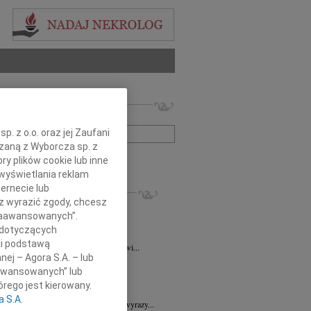
 nekrologów i wspomnień
zwisko lub numer ogłoszenia:
. z o.o. oraz jej Zaufani
ązaną z Wyborcza sp. z
+ szukanie zaawansowane
ry plików cookie lub inne
wyświetlania reklam
KROLOGI
ernecie lub
sz wyrazić zgody, chcesz
ra Korony
07.08.2026
Wrocław
 Zaawansowanych”.
bokim żalem i smutkiem przyjęliśmy...
 dotyczących
a Wróbel
06.08.2026
Wrocław
li podstawą
mu Przyjacielowi Michałowi Łuczakowi...
nej – Agora S.A. – lub
8.2026
Wrocław
aawansowanych” lub
 Ciskowskiej wyrazy najgłębszego...
rego jest kierowany.
7.2026
Wrocław
a S.A.
Sędziemu Januszowi Kaspryszynowi wyrazy...