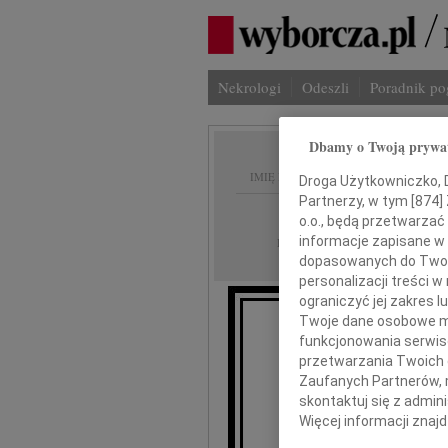
Nekrologi
Odeszli
Poradnik p
Dbamy o Twoją prywa
IMIĘ I NAZWISKO:
Droga Użytkowniczko, Dr
Partnerzy, w tym [
874
]
Warszawa
REGION:
o.o., będą przetwarzać 
23.09.2009
informacje zapisane w
DATA EMISJI:
dopasowanych do Twoich
personalizacji treści 
ograniczyć jej zakres
Twoje dane osobowe mo
funkcjonowania serwisó
W 
przetwarzania Twoich da
Zaufanych Partnerów, 
odsz
skontaktuj się z admin
Więcej informacji znaj