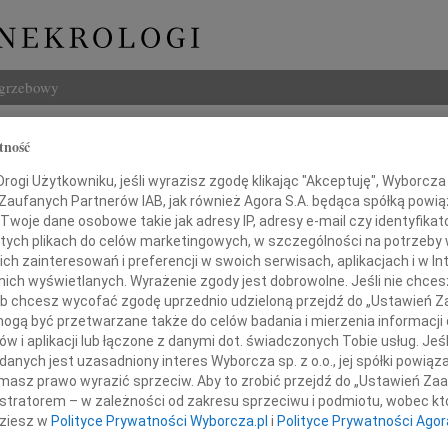
ogrzebowy
Szukaj
tność
Imię i na
ogi Użytkowniku, jeśli wyrazisz zgodę klikając "Akceptuję", Wyborcza sp
 Zaufanych Partnerów IAB, jak również Agora S.A. będąca spółką powi
Twoje dane osobowe takie jak adresy IP, adresy e-mail czy identyfikato
 tych plikach do celów marketingowych, w szczególności na potrzeby 
 zainteresowań i preferencji w swoich serwisach, aplikacjach i w Int
INNE NE
w nich wyświetlanych. Wyrażenie zgody jest dobrowolne. Jeśli nie chce
Asia
 lub chcesz wycofać zgodę uprzednio udzieloną przejdź do „Ustawień
Asia 
gą być przetwarzane także do celów badania i mierzenia informacji
Małgo
w i aplikacji lub łączone z danymi dot. świadczonych Tobie usług. Jeś
dniu 18 września 2009 roku
Z żal
nych jest uzasadniony interes Wyborcza sp. z o.o., jej spółki powiąza
Janus
masz prawo wyrazić sprzeciw. Aby to zrobić przejdź do „Ustawień Z
edł od nas, przeżywszy 79 lat
Janus
istratorem – w zależności od zakresu sprzeciwu i podmiotu, wobec któ
Wacła
dziesz w
Polityce Prywatności Wyborcza.pl
i
Polityce Prywatności Agor
W dni