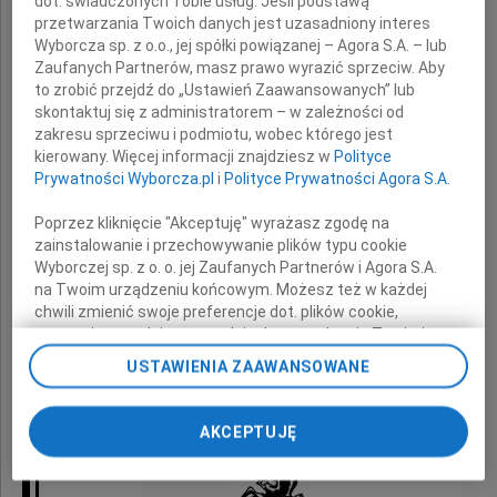
dot. świadczonych Tobie usług. Jeśli podstawą
przetwarzania Twoich danych jest uzasadniony interes
Grażynki Smogorzewskiej
Wyborcza sp. z o.o., jej spółki powiązanej – Agora S.A. – lub
Zaufanych Partnerów, masz prawo wyrazić sprzeciw. Aby
to zrobić przejdź do „Ustawień Zaawansowanych” lub
skontaktuj się z administratorem – w zależności od
z powodu śmierci
zakresu sprzeciwu i podmiotu, wobec którego jest
kierowany. Więcej informacji znajdziesz w
Polityce
Prywatności Wyborcza.pl
i
Polityce Prywatności Agora S.A.
Mamy
Poprzez kliknięcie "Akceptuję" wyrażasz zgodę na
zainstalowanie i przechowywanie plików typu cookie
Wyborczej sp. z o. o. jej Zaufanych Partnerów i Agora S.A.
na Twoim urządzeniu końcowym. Możesz też w każdej
chwili zmienić swoje preferencje dot. plików cookie,
składają
ponownie wywołując narzędzie do zarządzania Twoimi
preferencjami dot. przetwarzania danych poprzez
USTAWIENIA ZAAWANSOWANE
odnośnik „Ustawienia prywatności” w stopce serwisu i
Zarząd i pracownicy WSBM ,,Chomiczówka"
przechodząc do sekcji „Ustawienia zaawansowane”.
Zmiana ustawień plików cookie możliwa jest także za
AKCEPTUJĘ
pomocą ustawień przeglądarki.
My, nasi Zaufani Partnerzy i Agora S.A. możemy