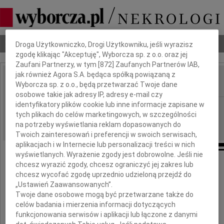
Dbamy o Twoją prywatność
Nekrologi
Odeszli
Poradnik pogrzebowy
Droga Użytkowniczko, Drogi Użytkowniku, jeśli wyrazisz
zgodę klikając "Akceptuję", Wyborcza sp. z o.o. oraz jej
Zaufani Partnerzy, w tym [
872
] Zaufanych Partnerów IAB,
jak również Agora S.A. będąca spółką powiązaną z
Wyborcza sp. z o.o., będą przetwarzać Twoje dane
IMIĘ I NAZWISKO:
osobowe takie jak adresy IP, adresy e-mail czy
identyfikatory plików cookie lub inne informacje zapisane w
Warszawa
REGION:
tych plikach do celów marketingowych, w szczególności
23.09.2009
DATA EMISJI:
na potrzeby wyświetlania reklam dopasowanych do
Twoich zainteresowań i preferencji w swoich serwisach,
aplikacjach i w Internecie lub personalizacji treści w nich
wyświetlanych. Wyrażenie zgody jest dobrowolne. Jeśli nie
chcesz wyrazić zgody, chcesz ograniczyć jej zakres lub
chcesz wycofać zgodę uprzednio udzieloną przejdź do
Wyrazy głębokiego współczucia
„Ustawień Zaawansowanych”.
Twoje dane osobowe mogą być przetwarzane także do
celów badania i mierzenia informacji dotyczących
dla
funkcjonowania serwisów i aplikacji lub łączone z danymi