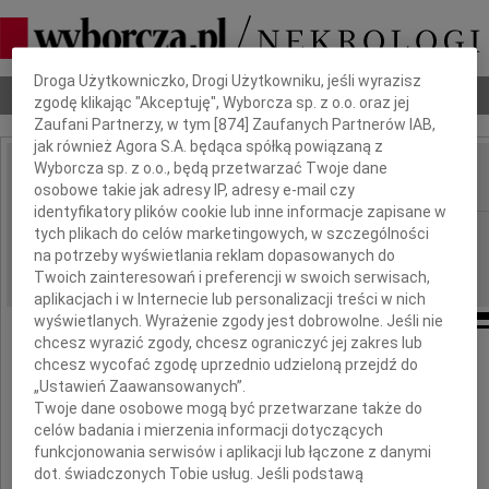
Dbamy o Twoją prywatność
Droga Użytkowniczko, Drogi Użytkowniku, jeśli wyrazisz
Nekrologi
Odeszli
Poradnik pogrzebowy
zgodę klikając "Akceptuję", Wyborcza sp. z o.o. oraz jej
Zaufani Partnerzy, w tym [
874
] Zaufanych Partnerów IAB,
jak również Agora S.A. będąca spółką powiązaną z
Wyborcza sp. z o.o., będą przetwarzać Twoje dane
osobowe takie jak adresy IP, adresy e-mail czy
IMIĘ I NAZWISKO:
identyfikatory plików cookie lub inne informacje zapisane w
Poznań
tych plikach do celów marketingowych, w szczególności
REGION:
na potrzeby wyświetlania reklam dopasowanych do
16.02.2019
DATA EMISJI:
Twoich zainteresowań i preferencji w swoich serwisach,
aplikacjach i w Internecie lub personalizacji treści w nich
wyświetlanych. Wyrażenie zgody jest dobrowolne. Jeśli nie
chcesz wyrazić zgody, chcesz ograniczyć jej zakres lub
chcesz wycofać zgodę uprzednio udzieloną przejdź do
Wspomnienie
„Ustawień Zaawansowanych”.
Twoje dane osobowe mogą być przetwarzane także do
celów badania i mierzenia informacji dotyczących
funkcjonowania serwisów i aplikacji lub łączone z danymi
dot. świadczonych Tobie usług. Jeśli podstawą