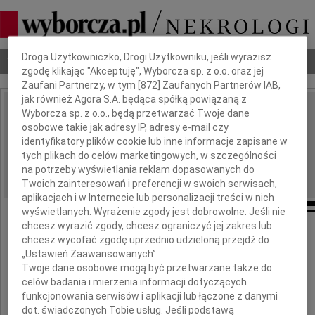
Dbamy o Twoją prywatność
Droga Użytkowniczko, Drogi Użytkowniku, jeśli wyrazisz
Nekrologi
Odeszli
Poradnik pogrzebowy
zgodę klikając "Akceptuję", Wyborcza sp. z o.o. oraz jej
Zaufani Partnerzy, w tym [
872
] Zaufanych Partnerów IAB,
jak również Agora S.A. będąca spółką powiązaną z
Wyborcza sp. z o.o., będą przetwarzać Twoje dane
IMIĘ I NAZWISKO:
osobowe takie jak adresy IP, adresy e-mail czy
identyfikatory plików cookie lub inne informacje zapisane w
Warszawa
REGION:
tych plikach do celów marketingowych, w szczególności
23.09.2009
na potrzeby wyświetlania reklam dopasowanych do
DATA EMISJI:
Twoich zainteresowań i preferencji w swoich serwisach,
aplikacjach i w Internecie lub personalizacji treści w nich
wyświetlanych. Wyrażenie zgody jest dobrowolne. Jeśli nie
chcesz wyrazić zgody, chcesz ograniczyć jej zakres lub
chcesz wycofać zgodę uprzednio udzieloną przejdź do
Pani
„Ustawień Zaawansowanych”.
Twoje dane osobowe mogą być przetwarzane także do
Profesor
celów badania i mierzenia informacji dotyczących
funkcjonowania serwisów i aplikacji lub łączone z danymi
Joannie Stasiak
dot. świadczonych Tobie usług. Jeśli podstawą