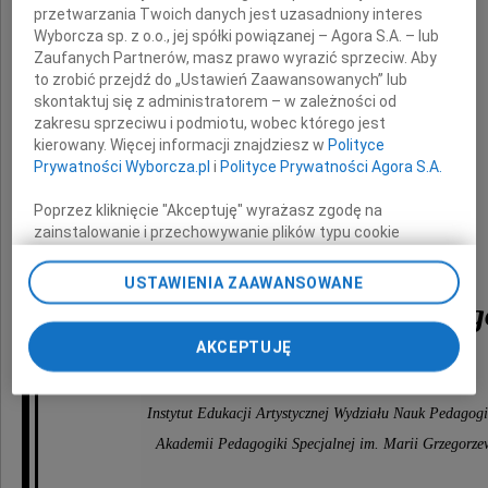
przetwarzania Twoich danych jest uzasadniony interes
wyrazy głębokiego współczucia
Wyborcza sp. z o.o., jej spółki powiązanej – Agora S.A. – lub
Zaufanych Partnerów, masz prawo wyrazić sprzeciw. Aby
z powodu śmierci
to zrobić przejdź do „Ustawień Zaawansowanych” lub
Męża
skontaktuj się z administratorem – w zależności od
zakresu sprzeciwu i podmiotu, wobec którego jest
kierowany. Więcej informacji znajdziesz w
Polityce
Prywatności Wyborcza.pl
i
Polityce Prywatności Agora S.A.
Poprzez kliknięcie "Akceptuję" wyrażasz zgodę na
zainstalowanie i przechowywanie plików typu cookie
profesora
Wyborczej sp. z o. o. jej Zaufanych Partnerów i Agora S.A.
na Twoim urządzeniu końcowym. Możesz też w każdej
USTAWIENIA ZAAWANSOWANE
chwili zmienić swoje preferencje dot. plików cookie,
Janusza Kaczmarskieg
ponownie wywołując narzędzie do zarządzania Twoimi
preferencjami dot. przetwarzania danych poprzez
AKCEPTUJĘ
składa
odnośnik „Ustawienia prywatności” w stopce serwisu i
przechodząc do sekcji „Ustawienia zaawansowane”.
Zmiana ustawień plików cookie możliwa jest także za
Instytut Edukacji Artystycznej Wydziału Nauk Pedagog
pomocą ustawień przeglądarki.
Akademii Pedagogiki Specjalnej im. Marii Grzegorzew
My, nasi Zaufani Partnerzy i Agora S.A. możemy