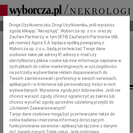
Dbamy o Twoją prywatność
Droga Użytkowniczko, Drogi Użytkowniku, jeśli wyrazisz
Nekrologi
Odeszli
Poradnik pogrzebowy
zgodę klikając "Akceptuję", Wyborcza sp. z o.o. oraz jej
Zaufani Partnerzy, w tym [
874
] Zaufanych Partnerów IAB,
jak również Agora S.A. będąca spółką powiązaną z
Wyborcza sp. z o.o., będą przetwarzać Twoje dane
IMIĘ I NAZWISKO:
osobowe takie jak adresy IP, adresy e-mail czy
identyfikatory plików cookie lub inne informacje zapisane w
Warszawa
REGION:
tych plikach do celów marketingowych, w szczególności
23.09.2009
DATA EMISJI:
na potrzeby wyświetlania reklam dopasowanych do
Twoich zainteresowań i preferencji w swoich serwisach,
aplikacjach i w Internecie lub personalizacji treści w nich
wyświetlanych. Wyrażenie zgody jest dobrowolne. Jeśli nie
chcesz wyrazić zgody, chcesz ograniczyć jej zakres lub
W dniu 20 września 2009 roku
chcesz wycofać zgodę uprzednio udzieloną przejdź do
„Ustawień Zaawansowanych”.
zmarł w wieku 78 lat
Twoje dane osobowe mogą być przetwarzane także do
celów badania i mierzenia informacji dotyczących
funkcjonowania serwisów i aplikacji lub łączone z danymi
dot. świadczonych Tobie usług. Jeśli podstawą