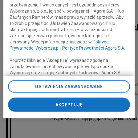
przetwarzania Twoich danych jest uzasadniony interes
Wyborcza sp. z o.o., jej spółki powiązanej – Agora S.A. – lub
Zaufanych Partnerów, masz prawo wyrazić sprzeciw. Aby
to zrobić przejdź do „Ustawień Zaawansowanych” lub
prof. Janusz Kaczmars
skontaktuj się z administratorem – w zależności od
zakresu sprzeciwu i podmiotu, wobec którego jest
kierowany. Więcej informacji znajdziesz w
Polityce
artysta-malarz
Prywatności Wyborcza.pl
i
Polityce Prywatności Agora S.A.
Poprzez kliknięcie "Akceptuję" wyrażasz zgodę na
zainstalowanie i przechowywanie plików typu cookie
Nabożeństwo żałobne odprawione zostanie
Wyborczej sp. z o. o. jej Zaufanych Partnerów i Agora S.A.
dnia 25 września 2009 roku o godzinie 13.00
na Twoim urządzeniu końcowym. Możesz też w każdej
chwili zmienić swoje preferencje dot. plików cookie,
w kościele św. Grzegorza na Woli, ul. Wolska 180/
USTAWIENIA ZAAWANSOWANE
ponownie wywołując narzędzie do zarządzania Twoimi
po czym nastąpi odprowadzenie na Cmentarz Wols
preferencjami dot. przetwarzania danych poprzez
do grobu rodzinnego.
odnośnik „Ustawienia prywatności” w stopce serwisu i
AKCEPTUJĘ
przechodząc do sekcji „Ustawienia zaawansowane”.
Zmiana ustawień plików cookie możliwa jest także za
O czym zawiadamiają pogrążeni w głębokim smut
pomocą ustawień przeglądarki.
My, nasi Zaufani Partnerzy i Agora S.A. możemy