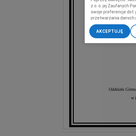
z o. o. jej Zaufanych 
swoje preferencje dot.
przetwarzania danych 
Kornel
„Ustawienia zaawansow
AKCEPTUJĘ
My, nasi Zaufani Part
Dziękujemy za wsz
dokładnych danych geol
Przechowywanie informa
treści, badnie odbiorcó
Oddziału Gimna
w 