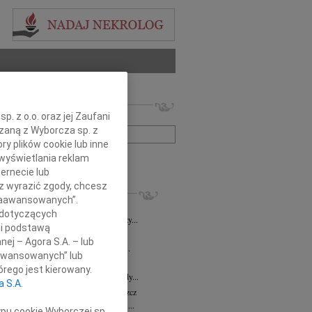
 nekrologów i wspomnień
. z o.o. oraz jej Zaufani
zwisko lub numer ogłoszenia:
ązaną z Wyborcza sp. z
ry plików cookie lub inne
wyświetlania reklam
+ szukanie zaawansowane
ernecie lub
sz wyrazić zgody, chcesz
KROLOGI
 Zaawansowanych”.
8.2026
Bydgoszcz
 dotyczących
i Kramkowskiej wraz z Rodziną wyrazy...
li podstawą
8.2026
Bydgoszcz
nej – Agora S.A. – lub
ie Stanisławskiej oraz Jej Najbliższym...
aawansowanych” lub
7.2026
Bydgoszcz
rego jest kierowany.
Elżbiecie Skwierzyńskiej Członkini Rady...
a S.A.
z Ostoja-Zagórski
15.07.2026
Bydgoszcz
bokim smutkiem żegnamy prof. dr. hab....
ypu cookie Wyborczej sp.