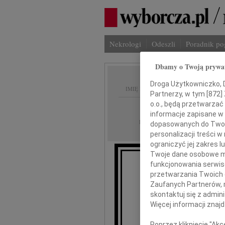
Nekrologi
Odeszli
Poradnik p
Dbamy o Twoją prywa
Droga Użytkowniczko, Dr
IMIĘ I NAZWISKO:
Partnerzy, w tym [
872
]
o.o., będą przetwarzać 
Bydgoszcz
REGION:
informacje zapisane w
23.01.2019
DATA EMISJI:
dopasowanych do Twoich
personalizacji treści 
ograniczyć jej zakres
Twoje dane osobowe mo
funkcjonowania serwisó
Uma
przetwarzania Twoich da
do
Zaufanych Partnerów, 
skontaktuj się z admin
Więcej informacji znaj
naszą
Poprzez kliknięcie "Ak