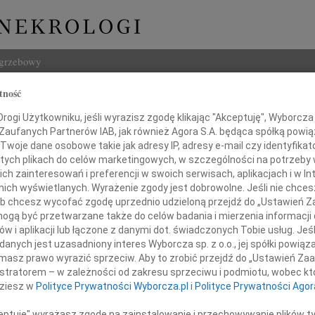
ogrzebowy
tność
Szukaj
ogi Użytkowniku, jeśli wyrazisz zgodę klikając "Akceptuję", Wyborcza sp
Imię i na
 Zaufanych Partnerów IAB, jak również Agora S.A. będąca spółką powi
Twoje dane osobowe takie jak adresy IP, adresy e-mail czy identyfikato
 tych plikach do celów marketingowych, w szczególności na potrzeby 
 zainteresowań i preferencji w swoich serwisach, aplikacjach i w Int
w nich wyświetlanych. Wyrażenie zgody jest dobrowolne. Jeśli nie chce
INNE NE
 lub chcesz wycofać zgodę uprzednio udzieloną przejdź do „Ustawień
06.0
gą być przetwarzane także do celów badania i mierzenia informacji
Sylwi
w i aplikacji lub łączone z danymi dot. świadczonych Tobie usług. Jeś
rłych wieczność dotąd trwa,
05.0
nych jest uzasadniony interes Wyborcza sp. z o.o., jej spółki powiąza
koąd pamięcią im się płaci.
Arlec
masz prawo wyrazić sprzeciw. Aby to zrobić przejdź do „Ustawień Z
(W. Szymborska)
30.0
istratorem – w zależności od zakresu sprzeciwu i podmiotu, wobec któ
Pani 
dziesz w
Polityce Prywatności Wyborcza.pl
i
Polityce Prywatności Agor
Żegnamy
Janus
 nauczycielkę i wychowaczynię
Z głę
ceptuję" wyrażasz zgodę na zainstalowanie i przechowywanie plików t