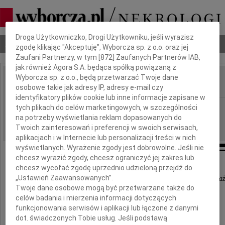
Dbamy o Twoją prywatność
Droga Użytkowniczko, Drogi Użytkowniku, jeśli wyrazisz
Nekrologi
Odeszli
Poradnik pogrzebowy
zgodę klikając "Akceptuję", Wyborcza sp. z o.o. oraz jej
Zaufani Partnerzy, w tym [
872
] Zaufanych Partnerów IAB,
jak również Agora S.A. będąca spółką powiązaną z
Wyborcza sp. z o.o., będą przetwarzać Twoje dane
osobowe takie jak adresy IP, adresy e-mail czy
IMIĘ I NAZWISKO:
identyfikatory plików cookie lub inne informacje zapisane w
cała Polska
tych plikach do celów marketingowych, w szczególności
REGION:
na potrzeby wyświetlania reklam dopasowanych do
21.01.2019
DATA EMISJI:
Twoich zainteresowań i preferencji w swoich serwisach,
aplikacjach i w Internecie lub personalizacji treści w nich
wyświetlanych. Wyrażenie zgody jest dobrowolne. Jeśli nie
chcesz wyrazić zgody, chcesz ograniczyć jej zakres lub
chcesz wycofać zgodę uprzednio udzieloną przejdź do
„Ustawień Zaawansowanych”.
"Jest taki ból o którym lepiej nie mówić, bowiem najlepiej wyra
Twoje dane osobowe mogą być przetwarzane także do
celów badania i mierzenia informacji dotyczących
W pierwszą rocznicę tragicznej śmierci
funkcjonowania serwisów i aplikacji lub łączone z danymi
naszego najukochańszego
dot. świadczonych Tobie usług. Jeśli podstawą