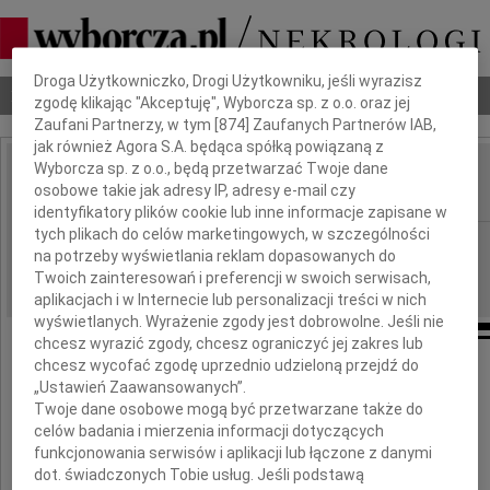
Dbamy o Twoją prywatność
Droga Użytkowniczko, Drogi Użytkowniku, jeśli wyrazisz
Nekrologi
Odeszli
Poradnik pogrzebowy
zgodę klikając "Akceptuję", Wyborcza sp. z o.o. oraz jej
Zaufani Partnerzy, w tym [
874
] Zaufanych Partnerów IAB,
jak również Agora S.A. będąca spółką powiązaną z
Wyborcza sp. z o.o., będą przetwarzać Twoje dane
Paweł Adamowicz
osobowe takie jak adresy IP, adresy e-mail czy
IMIĘ I NAZWISKO:
identyfikatory plików cookie lub inne informacje zapisane w
tych plikach do celów marketingowych, w szczególności
cała Polska
REGION:
na potrzeby wyświetlania reklam dopasowanych do
18.01.2019
DATA EMISJI:
Twoich zainteresowań i preferencji w swoich serwisach,
aplikacjach i w Internecie lub personalizacji treści w nich
wyświetlanych. Wyrażenie zgody jest dobrowolne. Jeśli nie
chcesz wyrazić zgody, chcesz ograniczyć jej zakres lub
chcesz wycofać zgodę uprzednio udzieloną przejdź do
Odszedł
„Ustawień Zaawansowanych”.
Twoje dane osobowe mogą być przetwarzane także do
celów badania i mierzenia informacji dotyczących
Paweł Adamowicz
funkcjonowania serwisów i aplikacji lub łączone z danymi
dot. świadczonych Tobie usług. Jeśli podstawą