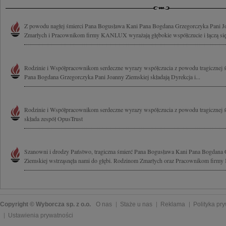
Z powodu nagłej śmierci Pana Bogusława Kani Pana Bogdana Grzegorczyka Pani 
Zmarłych i Pracownikom firmy KANLUX wyrażają głębokie współczucie i łączą się 
Rodzinie i Współpracownikom serdeczne wyrazy współczucia z powodu tragicznej 
Pana Bogdana Grzegorczyka Pani Joanny Ziemskiej składają Dyrekcja i...
Rodzinie i Współpracownikom serdeczne wyrazy współczucia z powodu tragicznej 
składa zespół OpusTrust
Szanowni i drodzy Państwo, tragiczna śmierć Pana Bogusława Kani Pana Bogdana 
Ziemskiej wstrząsnęła nami do głębi. Rodzinom Zmarłych oraz Pracownikom firmy 
Copyright © Wyborcza sp. z o.o.
O nas
Staże u nas
Reklama
Polityka pr
Ustawienia prywatności