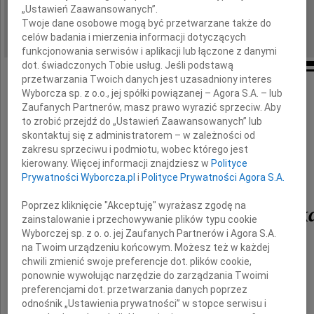
„Ustawień Zaawansowanych”.
Katowice
REGION:
Twoje dane osobowe mogą być przetwarzane także do
08.06.2010
DATA EMISJI:
celów badania i mierzenia informacji dotyczących
funkcjonowania serwisów i aplikacji lub łączone z danymi
dot. świadczonych Tobie usług. Jeśli podstawą
przetwarzania Twoich danych jest uzasadniony interes
Wyborcza sp. z o.o., jej spółki powiązanej – Agora S.A. – lub
Zaufanych Partnerów, masz prawo wyrazić sprzeciw. Aby
Poruszeni tragiczną śmiercią
to zrobić przejdź do „Ustawień Zaawansowanych” lub
skontaktuj się z administratorem – w zależności od
zakresu sprzeciwu i podmiotu, wobec którego jest
Bogusława Kani
kierowany. Więcej informacji znajdziesz w
Polityce
Prywatności Wyborcza.pl
i
Polityce Prywatności Agora S.A.
Poprzez kliknięcie "Akceptuję" wyrażasz zgodę na
Bogdana Grzegorczyk
zainstalowanie i przechowywanie plików typu cookie
Wyborczej sp. z o. o. jej Zaufanych Partnerów i Agora S.A.
na Twoim urządzeniu końcowym. Możesz też w każdej
Joanny Ziemskiej
chwili zmienić swoje preferencje dot. plików cookie,
ponownie wywołując narzędzie do zarządzania Twoimi
preferencjami dot. przetwarzania danych poprzez
odnośnik „Ustawienia prywatności” w stopce serwisu i