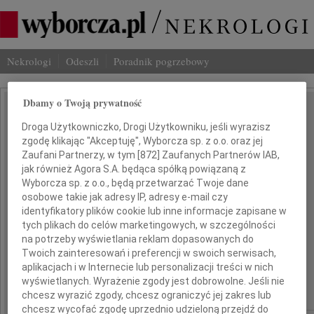
Nekrologi
Odeszli
Poradnik pogrzebowy
Dbamy o Twoją prywatność
Bogusław Kania
IMIĘ I NAZWISKO:
Droga Użytkowniczko, Drogi Użytkowniku, jeśli wyrazisz
zgodę klikając "Akceptuję", Wyborcza sp. z o.o. oraz jej
,
Zaufani Partnerzy, w tym [
872
] Zaufanych Partnerów IAB,
jak również Agora S.A. będąca spółką powiązaną z
Bogdan Grzegorczyk
Wyborcza sp. z o.o., będą przetwarzać Twoje dane
osobowe takie jak adresy IP, adresy e-mail czy
,
identyfikatory plików cookie lub inne informacje zapisane w
tych plikach do celów marketingowych, w szczególności
Joanna Ziemska
na potrzeby wyświetlania reklam dopasowanych do
Twoich zainteresowań i preferencji w swoich serwisach,
,
aplikacjach i w Internecie lub personalizacji treści w nich
wyświetlanych. Wyrażenie zgody jest dobrowolne. Jeśli nie
Urszula Jędryk
chcesz wyrazić zgody, chcesz ograniczyć jej zakres lub
chcesz wycofać zgodę uprzednio udzieloną przejdź do