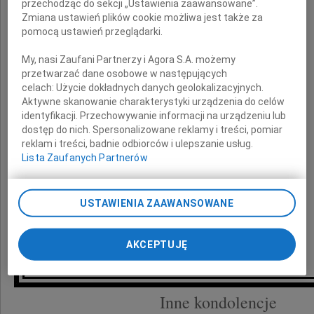
Urszuli Jędryki
przechodząc do sekcji „Ustawienia zaawansowane”.
Zmiana ustawień plików cookie możliwa jest także za
pomocą ustawień przeglądarki.
składamy wyrazy najgłębszego współczucia
My, nasi Zaufani Partnerzy i Agora S.A. możemy
przetwarzać dane osobowe w następujących
celach:
Użycie dokładnych danych geolokalizacyjnych.
Aktywne skanowanie charakterystyki urządzenia do celów
Rodzinie oraz Bliskim
identyfikacji. Przechowywanie informacji na urządzeniu lub
dostęp do nich. Spersonalizowane reklamy i treści, pomiar
reklam i treści, badnie odbiorców i ulepszanie usług.
Lista Zaufanych Partnerów
Zarząd i pracownicy IGS Schreiner Polska
USTAWIENIA ZAAWANSOWANE
AKCEPTUJĘ
Inne kondolencje