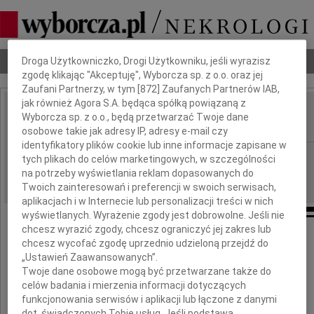
Dbamy o Twoją prywatność
Nekrologi
Odeszli
Poradnik pogrzebowy
Droga Użytkowniczko, Drogi Użytkowniku, jeśli wyrazisz
zgodę klikając "Akceptuję", Wyborcza sp. z o.o. oraz jej
Zaufani Partnerzy, w tym [
872
] Zaufanych Partnerów IAB,
jak również Agora S.A. będąca spółką powiązaną z
Wanda Teresa Momot
Wyborcza sp. z o.o., będą przetwarzać Twoje dane
IMIĘ I NAZWISKO:
osobowe takie jak adresy IP, adresy e-mail czy
identyfikatory plików cookie lub inne informacje zapisane w
Warszawa
REGION:
tych plikach do celów marketingowych, w szczególności
na potrzeby wyświetlania reklam dopasowanych do
23.09.2009
DATA EMISJI:
Twoich zainteresowań i preferencji w swoich serwisach,
aplikacjach i w Internecie lub personalizacji treści w nich
wyświetlanych. Wyrażenie zgody jest dobrowolne. Jeśli nie
chcesz wyrazić zgody, chcesz ograniczyć jej zakres lub
chcesz wycofać zgodę uprzednio udzieloną przejdź do
Z głębokim żalem zawiadamiamy,
„Ustawień Zaawansowanych”.
Twoje dane osobowe mogą być przetwarzane także do
że w dniu 20 września 2009 roku
celów badania i mierzenia informacji dotyczących
odeszła nasza kochana Żona, Mama i Babcia
funkcjonowania serwisów i aplikacji lub łączone z danymi
dot. świadczonych Tobie usług. Jeśli podstawą