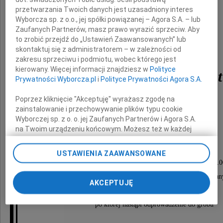
przetwarzania Twoich danych jest uzasadniony interes
Wyborcza sp. z o.o., jej spółki powiązanej – Agora S.A. – lub
Zaufanych Partnerów, masz prawo wyrazić sprzeciw. Aby
to zrobić przejdź do „Ustawień Zaawansowanych” lub
skontaktuj się z administratorem – w zależności od
zakresu sprzeciwu i podmiotu, wobec którego jest
kierowany. Więcej informacji znajdziesz w
Polityce
Wanda Teresa Momot
Prywatności Wyborcza.pl
i
Polityce Prywatności Agora S.A.
Poprzez kliknięcie "Akceptuję" wyrażasz zgodę na
zainstalowanie i przechowywanie plików typu cookie
wieloletni pracownik i dyrektor OR PAN
Wyborczej sp. z o. o. jej Zaufanych Partnerów i Agora S.A.
na Twoim urządzeniu końcowym. Możesz też w każdej
chwili zmienić swoje preferencje dot. plików cookie,
ponownie wywołując narzędzie do zarządzania Twoimi
Msza święta pogrzebowa odbędzie się
USTAWIENIA ZAAWANSOWANE
preferencjami dot. przetwarzania danych poprzez
w piątek, 25 września 2009 roku, o godzinie 14.
odnośnik „Ustawienia prywatności” w stopce serwisu i
w kościele pw. św. Wincentego a?Paulo (drewnian
przechodząc do sekcji „Ustawienia zaawansowane”.
AKCEPTUJĘ
Zmiana ustawień plików cookie możliwa jest także za
na Cmentarzu Bródzieńskim w Warszawie,
pomocą ustawień przeglądarki.
po której nastąpi odprowadzenie do grobu
My, nasi Zaufani Partnerzy i Agora S.A. możemy