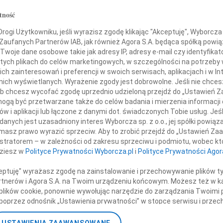
31.0
tność
Droga
ła Adamowicza
+ wię
ogi Użytkowniku, jeśli wyrazisz zgodę klikając "Akceptuję", Wyborcza sp
 Zaufanych Partnerów IAB, jak również Agora S.A. będąca spółką powi
NAJNOWS
tniego Prezydenta Miasta Gdańsk
Twoje dane osobowe takie jak adresy IP, adresy e-mail czy identyfikato
07.0
 tych plikach do celów marketingowych, w szczególności na potrzeby 
07.0
 zainteresowań i preferencji w swoich serwisach, aplikacjach i w Int
Łączymy się w żalu
Jacek
w nich wyświetlanych. Wyrażenie zgody jest dobrowolne. Jeśli nie chce
Małgo
 lub chcesz wycofać zgodę uprzednio udzieloną przejdź do „Ustawień
Marek
gą być przetwarzane także do celów badania i mierzenia informacji
szą Rodziną, Przyjaciółmi
Jerzy
w i aplikacji lub łączone z danymi dot. świadczonych Tobie usług. Jeś
kami Urzędu Miasta Gdańsk
Asia
nych jest uzasadniony interes Wyborcza sp. z o.o., jej spółki powiąza
masz prawo wyrazić sprzeciw. Aby to zrobić przejdź do „Ustawień Z
07.0
istratorem – w zależności od zakresu sprzeciwu i podmiotu, wobec któ
Eugen
dziesz w
Polityce Prywatności Wyborcza.pl
i
Polityce Prywatności Agor
Kryst
eniu Samorządu Gminy Stężyca
+ wię
ceptuję" wyrażasz zgodę na zainstalowanie i przechowywanie plików t
iczący Rady Gminy Stefan Literski
Partnerów i Agora S.A. na Twoim urządzeniu końcowym. Możesz też w ka
y Stężyca Tomasz Brzoskowski
 plików cookie, ponownie wywołując narzędzie do zarządzania Twoimi 
poprzez odnośnik „Ustawienia prywatności” w stopce serwisu i przec
ane”. Zmiana ustawień plików cookie możliwa jest także za pomocą u