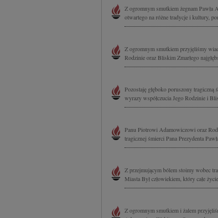
Z ogromnym smutkiem żegnam Pawła Ada
otwartego na różne tradycje i kultury, p
Z ogromnym smutkiem przyjęliśmy wiad
Rodzinie oraz Bliskim Zmarłego najgłębs
Pozostaję głęboko poruszony tragiczną
wyrazy współczucia Jego Rodzinie i Bl
Panu Piotrowi Adamowiczowi oraz Rodzin
tragicznej śmierci Pana Prezydenta Paw
Z przejmującym bólem stoimy wobec tra
Miasta Był człowiekiem, który całe życi
Z ogromnym smutkiem i żalem przyjęliś