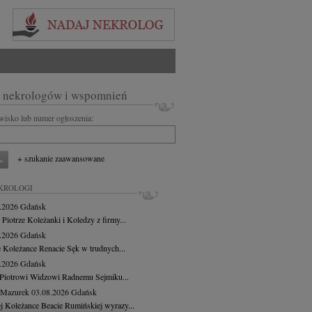
 nekrologów i wspomnień
zwisko lub numer ogłoszenia:
+ szukanie zaawansowane
KROLOGI
8.2026
Gdańsk
 Piotrze Koleżanki i Koledzy z firmy...
8.2026
Gdańsk
 Koleżance Renacie Sęk w trudnych...
8.2026
Gdańsk
Piotrowi Widzowi Radnemu Sejmiku...
 Mazurek
03.08.2026
Gdańsk
j Koleżance Beacie Rumińskiej wyrazy...