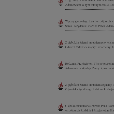
Z ogromnym smutkiem i niedowierzanie
Adamowicza W tym trudnym czasie Rodzi
Wyrazy głębokiego żalu i współczucia z
Serca Prezydenta Gdańska Pawła Adamo
Z głębokim żalem i smutkiem przyjęliś
Odszedł Człowiek mądry i szlachetny. Jeg
Rodzinie, Przyjaciołom i Współpracown
Adamowicza składają Zarząd i pracown
Z głębokim żalem i smutkiem żegnamy 
Człowieka życzliwego ludziom, kochając
Głęboko zasmucone śmiercią Pana Pawł
współczucia Rodzinie i Przyjaciołom Ka