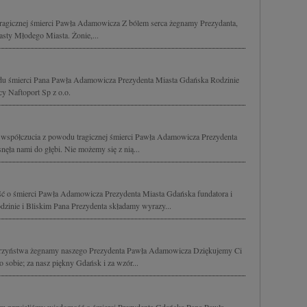
ragicznej śmierci Pawła Adamowicza Z bólem serca żegnamy Prezydanta,
jasty Młodego Miasta. Żonie,...
du śmierci Pana Pawła Adamowicza Prezydenta Miasta Gdańska Rodzinie
cy Naftoport Sp z o.o.
 współczucia z powodu tragicznej śmierci Pawła Adamowicza Prezydenta
ła nami do głębi. Nie możemy się z nią...
ć o śmierci Pawła Adamowicza Prezydenta Miasta Gdańska fundatora i
Rodzinie i Bliskim Pana Prezydenta składamy wyrazy...
barzyństwa żegnamy naszego Prezydenta Pawła Adamowicza Dziękujemy Ci
o sobie; za nasz piękny Gdańsk i za wzór...