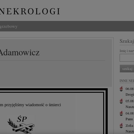
ogrzebowy
Szukaj
Adamowicz
Imię i na
INNE NE
06.0
Drogi
05.0
m przyjęliśmy wiadomość o śmierci
Nasze
04.0
Panu 
Zofia
Nasze