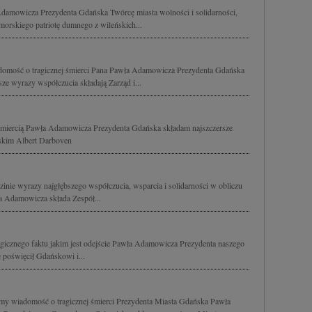
mowicza Prezydenta Gdańska Twórcę miasta wolności i solidarności,
omorskiego patriotę dumnego z wileńskich...
omość o tragicznej śmierci Pana Pawła Adamowicza Prezydenta Gdańska
ze wyrazy współczucia składają Zarząd i...
 śmiercią Pawła Adamowicza Prezydenta Gdańska składam najszczersze
iskim Albert Darboven
ie wyrazy najgłębszego współczucia, wsparcia i solidarności w obliczu
ła Adamowicza składa Zespół...
gicznego faktu jakim jest odejście Pawła Adamowicza Prezydenta naszego
e poświęcił Gdańskowi i...
my wiadomość o tragicznej śmierci Prezydenta Miasta Gdańska Pawła