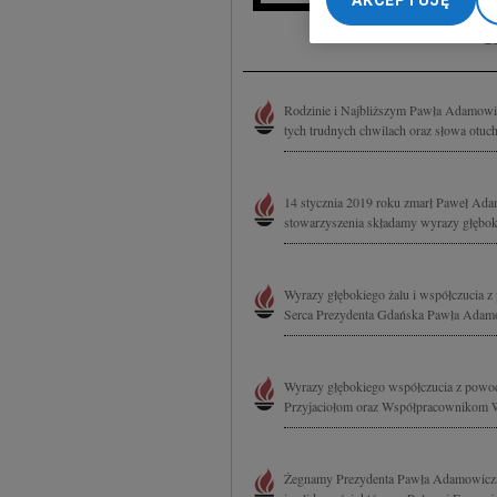
AKCEPTUJĘ
My, nasi Zaufani Part
I
dokładnych danych geol
Przechowywanie informa
treści, badnie odbiorcó
Rodzinie i Najbliższym Pawła Adamowic
tych trudnych chwilach oraz słowa otuch
14 stycznia 2019 roku zmarł Paweł Ad
stowarzyszenia składamy wyrazy głębok
Wyrazy głębokiego żalu i współczucia z
Serca Prezydenta Gdańska Pawła Adamo
Wyrazy głębokiego współczucia z powo
Przyjaciołom oraz Współpracownikom W 
Żegnamy Prezydenta Pawła Adamowicza 