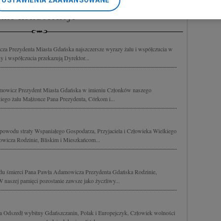
USTAWIENIA ZAAWANSOWANE
nerzy i Agora S.A. możemy przetwarzać dane osobowe w następującyc
nne kondolencje
okalizacyjnych. Aktywne skanowanie charakterystyki urządzenia do ce
cji na urządzeniu lub dostęp do nich. Spersonalizowane reklamy i tre
w i ulepszanie usług.
Lista Zaufanych Partnerów
za Prezydenta Miasta Gdańska najszczersze wyrazy żalu i współczucia w
y i współczucia przekazują Dyrektor...
amowicz Prezydent Miasta Gdańska w imieniu Członków naszego
iego żalu Małżonce Pana Prezydenta, Córkom i...
 powodu straty Wspaniałego Gospodarza, Przyjaciela i Człowieka Wielkiego
wicza Rodzinie, Bliskim i Mieszkańcom...
du śmierci Pana Pawła Adamowicza Prezydenta Gdańska Rodzinie,
naszej pamięci pozostanie zawsze jako życzliwy...
Odszedł wybitny Gdańszczanin, Polak i Europejczyk, Człowiek wolności