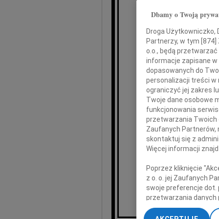
Dbamy o Twoją prywa
Paw
Droga Użytkowniczko, Dr
Partnerzy, w tym [
874
]
długole
o.o., będą przetwarzać 
informacje zapisane w
dopasowanych do Twoich
personalizacji treści 
ograniczyć jej zakres
Twoje dane osobowe mo
z Najbliż
funkcjonowania serwisó
i Pracowni
przetwarzania Twoich da
Zaufanych Partnerów, 
skontaktuj się z admin
Więcej informacji znaj
W imi
Poprzez kliknięcie "Ak
Przewodn
z o. o. jej Zaufanych 
Gmin
swoje preferencje dot.
przetwarzania danych 
„Ustawienia zaawansow