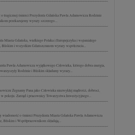
 o tragicznej śmierci Prezydenta Gdańska Pawła Adamowicza Rodzinie
ikom przekazujemy wyrazy szczerego...
a Miasta Gdańska, wielkiego Polaka i Europejczyka i wspaniałego
 Bliskim i wszystkim Gdańszczanom wyrazy współczucia...
enta Pawła Adamowicza wyjątkowego Człowieka, którego dobra energia,
owarzyszyły Rodzinie i Bliskim składamy wyrazy...
owiczu Żegnamy Pana jako Człowieka niezwykłej mądrości, dobroci,
 w pokoju. Zarząd i pracownicy Towarzystwa Inwestycyjnego...
śmy wiadomość o śmierci Prezydenta Miasta Gdańska Pawła Adamowicza
e, Bliskim i Współpracownikom składają...