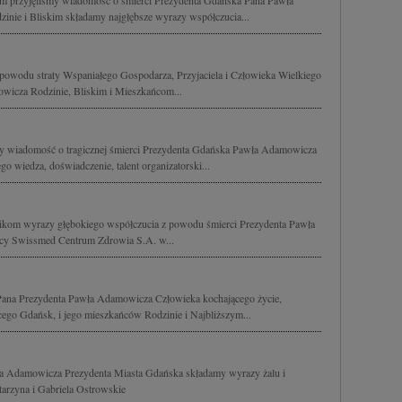
m przyjęliśmy wiadomość o śmierci Prezydenta Gdańska Pana Pawła
nie i Bliskim składamy najgłębsze wyrazy współczucia...
 powodu straty Wspaniałego Gospodarza, Przyjaciela i Człowieka Wielkiego
wicza Rodzinie, Bliskim i Mieszkańcom...
my wiadomość o tragicznej śmierci Prezydenta Gdańska Pawła Adamowicza
o wiedza, doświadczenie, talent organizatorski...
ikom wyrazy głębokiego współczucia z powodu śmierci Prezydenta Pawła
icy Swissmed Centrum Zdrowia S.A. w...
Pana Prezydenta Pawła Adamowicza Człowieka kochającego życie,
ego Gdańsk, i jego mieszkańców Rodzinie i Najbliższym...
a Adamowicza Prezydenta Miasta Gdańska składamy wyrazy żalu i
tarzyna i Gabriela Ostrowskie