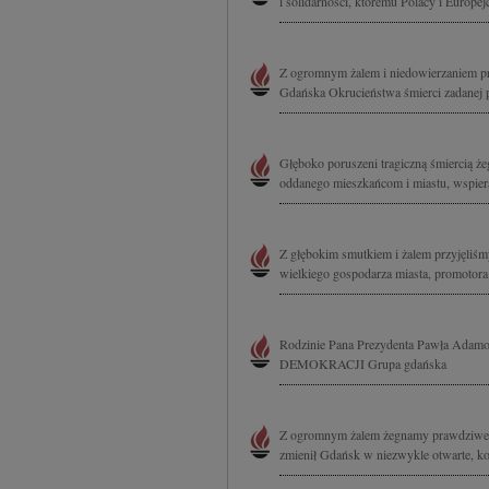
i solidarności, któremu Polacy i Europej
Z ogromnym żalem i niedowierzaniem p
Gdańska Okrucieństwa śmierci zadanej pu
Głęboko poruszeni tragiczną śmiercią
oddanego mieszkańcom i miastu, wspieraj
Z głębokim smutkiem i żalem przyjęli
wielkiego gospodarza miasta, promotora
Rodzinie Pana Prezydenta Pawła Ada
DEMOKRACJI Grupa gdańska
Z ogromnym żalem żegnamy prawdziwego
zmienił Gdańsk w niezwykle otwarte, ko