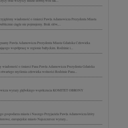
czycy oraz wszyscy ludzie dobrej woli tak...
rzyjęliśmy wiadomość o śmierci Pawła Adamowicza Prezydenta Miasta
blicznie ciągle nie pojmujemy. Brak słów,...
 żegnamy Pawła Adamowicza Prezydenta Miasta Gdańska Człowieka
ącego współpracę w regionie bałtyckim. Rodzinie i...
śmy wiadomość o śmierci Pana Pawła Adamowicza Prezydenta Gdańska
 otwartego myślenia człowieka wolności Rodzinie Pana...
mowicza wyrazy głębokiego współczucia KOMITET OBRONY
 gospodarza miasta i Naszego Przyjaciela Pawła Adamowicza który
lorowe, europejskie miasto Najszczersze wyrazy...