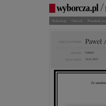
Nekrologi
Odeszli
Poradnik p
Paweł 
IMIĘ I NAZWISKO:
Gdańsk
REGION:
16.01.2019
DATA EMISJI:
Ze smutkie