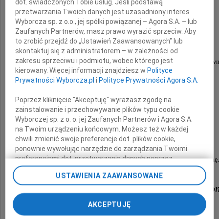
dot. świadczonych Tobie usług. Jeśli podstawą
przetwarzania Twoich danych jest uzasadniony interes
Wyborcza sp. z o.o., jej spółki powiązanej – Agora S.A. – lub
Zaufanych Partnerów, masz prawo wyrazić sprzeciw. Aby
Prezydenta Gdańska,
to zrobić przejdź do „Ustawień Zaawansowanych” lub
wybitnego samorządowca,
skontaktuj się z administratorem – w zależności od
zakresu sprzeciwu i podmiotu, wobec którego jest
dla którego najważniejsze były ideały wolności, równ
kierowany. Więcej informacji znajdziesz w
Polityce
solidarności oraz demokracji obywatelskiej.
Prywatności Wyborcza.pl
i
Polityce Prywatności Agora S.A.
Poprzez kliknięcie "Akceptuję" wyrażasz zgodę na
zainstalowanie i przechowywanie plików typu cookie
Wyborczej sp. z o. o. jej Zaufanych Partnerów i Agora S.A.
na Twoim urządzeniu końcowym. Możesz też w każdej
chwili zmienić swoje preferencje dot. plików cookie,
ponownie wywołując narzędzie do zarządzania Twoimi
preferencjami dot. przetwarzania danych poprzez
Bronił wartośc, za które zapłacił najwyższą cenę
odnośnik „Ustawienia prywatności” w stopce serwisu i
USTAWIENIA ZAAWANSOWANE
przechodząc do sekcji „Ustawienia zaawansowane”.
Rodzinie, Bliskim i Przyjacioło
Zmiana ustawień plików cookie możliwa jest także za
pomocą ustawień przeglądarki.
AKCEPTUJĘ
My, nasi Zaufani Partnerzy i Agora S.A. możemy