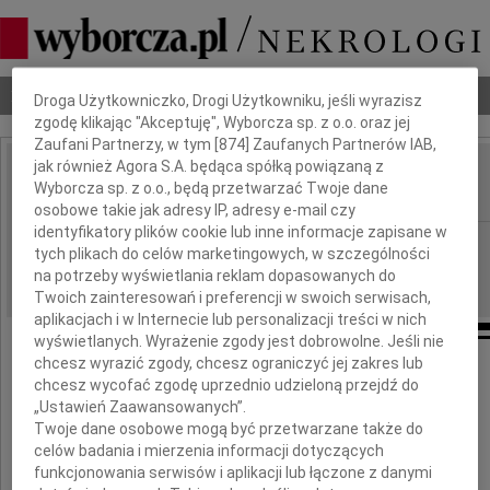
Dbamy o Twoją prywatność
Nekrologi
Odeszli
Poradnik pogrzebowy
Droga Użytkowniczko, Drogi Użytkowniku, jeśli wyrazisz
zgodę klikając "Akceptuję", Wyborcza sp. z o.o. oraz jej
Zaufani Partnerzy, w tym [
874
] Zaufanych Partnerów IAB,
jak również Agora S.A. będąca spółką powiązaną z
Paweł Adamowicz
Wyborcza sp. z o.o., będą przetwarzać Twoje dane
IMIĘ I NAZWISKO:
osobowe takie jak adresy IP, adresy e-mail czy
identyfikatory plików cookie lub inne informacje zapisane w
Częstochowa
REGION:
tych plikach do celów marketingowych, w szczególności
16.01.2019
DATA EMISJI:
na potrzeby wyświetlania reklam dopasowanych do
Twoich zainteresowań i preferencji w swoich serwisach,
aplikacjach i w Internecie lub personalizacji treści w nich
wyświetlanych. Wyrażenie zgody jest dobrowolne. Jeśli nie
chcesz wyrazić zgody, chcesz ograniczyć jej zakres lub
chcesz wycofać zgodę uprzednio udzieloną przejdź do
Jesteśmy wstrząśnięci tragiczną śmiercią
„Ustawień Zaawansowanych”.
Twoje dane osobowe mogą być przetwarzane także do
celów badania i mierzenia informacji dotyczących
funkcjonowania serwisów i aplikacji lub łączone z danymi
Pawła Adamowicza