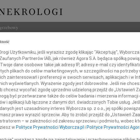
ogrzebowy
tność
Szukaj
ogi Użytkowniku, jeśli wyrazisz zgodę klikając "Akceptuję", Wyborcza sp
Imię i na
 Zaufanych Partnerów IAB, jak również Agora S.A. będąca spółką powi
Twoje dane osobowe takie jak adresy IP, adresy e-mail czy identyfikato
 tych plikach do celów marketingowych, w szczególności na potrzeby 
 zainteresowań i preferencji w swoich serwisach, aplikacjach i w Int
w nich wyświetlanych. Wyrażenie zgody jest dobrowolne. Jeśli nie chce
INNE NE
 lub chcesz wycofać zgodę uprzednio udzieloną przejdź do „Ustawień
03.0
gą być przetwarzane także do celów badania i mierzenia informacji
Dla B
w i aplikacji lub łączone z danymi dot. świadczonych Tobie usług. Jeś
Magd
nia 10 stycznia 2019 roku
nych jest uzasadniony interes Wyborcza sp. z o.o., jej spółki powiąza
Magda
masz prawo wyrazić sprzeciw. Aby to zrobić przejdź do „Ustawień Z
Barba
istratorem – w zależności od zakresu sprzeciwu i podmiotu, wobec któ
odszedł
Z głę
dziesz w
Polityce Prywatności Wyborcza.pl
i
Polityce Prywatności Agor
Stani
23 cz
ceptuję" wyrażasz zgodę na zainstalowanie i przechowywanie plików t