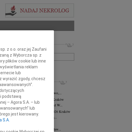
 nekrologów i wspomnień
. z o.o. oraz jej Zaufani
zwisko lub numer ogłoszenia:
ązaną z Wyborcza sp. z
ry plików cookie lub inne
wyświetlania reklam
+ szukanie zaawansowane
ernecie lub
sz wyrazić zgody, chcesz
KROLOGI
 Zaawansowanych”.
8.2026
Kraków
 dotyczących
asi Domek, Dora i Klaudiusz, Eliza, Gwo,...
li podstawą
alena Płonka-Kalkowska
10.07.2026
Kraków
nej – Agora S.A. – lub
lena Płonka-Kalkowska Kuka architekt W...
aawansowanych” lub
ra Tworzewska-Mikołajewicz
02.07.2026
Kraków
rego jest kierowany.
bokim żalem żegnamy naszą wieloletnią...
a S.A.
sław Król
26.06.2026
Kraków
erwca 2026 roku odszedł Mistrz Stanisław...
ypu cookie Wyborczej sp.