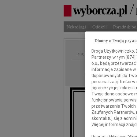
Nekrologi
Odeszli
Poradnik p
Dbamy o Twoją prywa
Droga Użytkowniczko, Dr
IMIĘ I NAZWISKO:
Partnerzy, w tym [
874
]
o.o., będą przetwarzać 
Kraków
REGION:
informacje zapisane w
15.01.2019
DATA EMISJI:
dopasowanych do Twoich
personalizacji treści 
ograniczyć jej zakres
Twoje dane osobowe mo
funkcjonowania serwisó
D
przetwarzania Twoich da
Zaufanych Partnerów, 
skontaktuj się z admin
Więcej informacji znaj
Poprzez kliknięcie "Ak