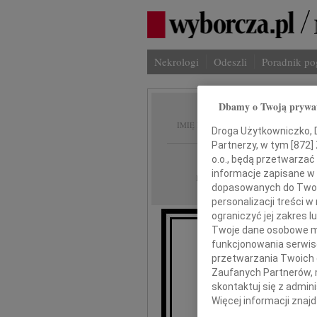
Nekrologi
Odeszli
Poradnik p
Dbamy o Twoją prywa
Jerzy 
IMIĘ I NAZWISKO:
Droga Użytkowniczko, Dr
Partnerzy, w tym [
872
]
Bydgoszcz
REGION:
o.o., będą przetwarzać 
informacje zapisane w
11.01.2019
DATA EMISJI:
dopasowanych do Twoich
personalizacji treści 
ograniczyć jej zakres
Twoje dane osobowe mo
funkcjonowania serwisó
4 sty
przetwarzania Twoich da
Zaufanych Partnerów, 
n
skontaktuj się z admin
Więcej informacji znaj