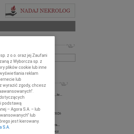
 nekrologów i wspomnień
zwisko lub numer ogłoszenia:
. z o.o. oraz jej Zaufani
ązaną z Wyborcza sp. z
ry plików cookie lub inne
+ szukanie zaawansowane
wyświetlania reklam
ernecie lub
KROLOGI
sz wyrazić zgody, chcesz
 Marcisz
02.07.2026
Bydgoszcz
 Zaawansowanych”.
bokim żalem i smutkiem zawiadamiamy, że...
 dotyczących
 Kisiel
20.05.2026
Bydgoszcz
li podstawą
13 maja 2026 zmarła Maria Kisiel...
nej – Agora S.A. – lub
d Antoni Minkiewicz
wiek: 78
18.05.2026
aawansowanych” lub
oszcz
rego jest kierowany.
a pamiętać o nieustannej wdzięczności za...
a S.A.
n Dolata
wiek: 79
13.05.2026
Bydgoszcz