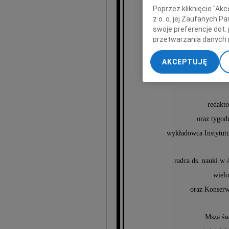
Poprzez kliknięcie "Ak
z o. o. jej Zaufanych 
swoje preferencje dot.
Jerzy
przetwarzania danych 
„Ustawienia zaawansow
AKCEPTUJĘ
My, nasi Zaufani Part
ur. 12.02.1931 r.
dokładnych danych geol
Przechowywanie informa
treści, badnie odbiorcó
redakt
oraz tygod
wykładowca Instytut
radca ds. nauki w
wielo
oraz Konserw
Msza św