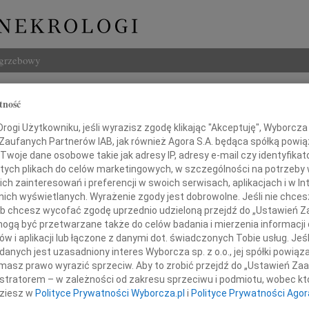
ogrzebowy
Szukaj
tność
Maria Aruzelski
Imię i na
ogi Użytkowniku, jeśli wyrazisz zgodę klikając "Akceptuję", Wyborcza sp
 Zaufanych Partnerów IAB, jak również Agora S.A. będąca spółką powi
Twoje dane osobowe takie jak adresy IP, adresy e-mail czy identyfikato
 tych plikach do celów marketingowych, w szczególności na potrzeby 
 zainteresowań i preferencji w swoich serwisach, aplikacjach i w Int
INNE NE
w nich wyświetlanych. Wyrażenie zgody jest dobrowolne. Jeśli nie chce
Jerzy
 lub chcesz wycofać zgodę uprzednio udzieloną przejdź do „Ustawień
Z głę
gą być przetwarzane także do celów badania i mierzenia informacji
Maria
w i aplikacji lub łączone z danymi dot. świadczonych Tobie usług. Jeś
Dnia 
cznia 2019 zmarł w Warszawie
nych jest uzasadniony interes Wyborcza sp. z o.o., jej spółki powiąza
Konra
masz prawo wyrazić sprzeciw. Aby to zrobić przejdź do „Ustawień Z
asz Drogi Ojciec i Dziadek
Bydg
istratorem – w zależności od zakresu sprzeciwu i podmiotu, wobec któ
Trzeb
dziesz w
Polityce Prywatności Wyborcza.pl
i
Polityce Prywatności Agor
Roma