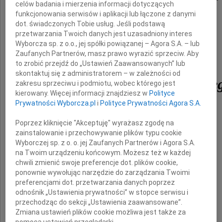
celów badania i mierzenia informacji dotyczących
funkcjonowania serwisów i aplikacji lub łączone z danymi
wyrazy głębokiego współczucia
dot. świadczonych Tobie usług. Jeśli podstawą
przetwarzania Twoich danych jest uzasadniony interes
z powodu śmierci
Wyborcza sp. z o.o., jej spółki powiązanej – Agora S.A. – lub
Zaufanych Partnerów, masz prawo wyrazić sprzeciw. Aby
Brata
to zrobić przejdź do „Ustawień Zaawansowanych” lub
skontaktuj się z administratorem – w zależności od
Mirosława Jasikowskie
zakresu sprzeciwu i podmiotu, wobec którego jest
kierowany. Więcej informacji znajdziesz w
Polityce
Prywatności Wyborcza.pl
i
Polityce Prywatności Agora S.A.
Poprzez kliknięcie "Akceptuję" wyrażasz zgodę na
zainstalowanie i przechowywanie plików typu cookie
Wyborczej sp. z o. o. jej Zaufanych Partnerów i Agora S.A.
na Twoim urządzeniu końcowym. Możesz też w każdej
chwili zmienić swoje preferencje dot. plików cookie,
składają
ponownie wywołując narzędzie do zarządzania Twoimi
preferencjami dot. przetwarzania danych poprzez
Zarząd, Dyrekcja i pracownicy
odnośnik „Ustawienia prywatności” w stopce serwisu i
przechodząc do sekcji „Ustawienia zaawansowane”.
Grupy Magro
Zmiana ustawień plików cookie możliwa jest także za
pomocą ustawień przeglądarki.