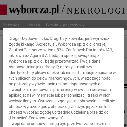
Nekrologi
Odeszli
Poradnik pogrzebowy
Dbamy o Twoją prywatność
Droga Użytkowniczko, Drogi Użytkowniku, jeśli wyrazisz
zgodę klikając "Akceptuję", Wyborcza sp. z o.o. oraz jej
Mirosław Jasikowski
Zaufani Partnerzy, w tym [
874
] Zaufanych Partnerów IAB,
IMIĘ I NAZWISKO:
jak również Agora S.A. będąca spółką powiązaną z
Wyborcza sp. z o.o., będą przetwarzać Twoje dane
Katowice
REGION:
osobowe takie jak adresy IP, adresy e-mail czy
04.06.2010
DATA EMISJI:
identyfikatory plików cookie lub inne informacje zapisane w
tych plikach do celów marketingowych, w szczególności
na potrzeby wyświetlania reklam dopasowanych do
Twoich zainteresowań i preferencji w swoich serwisach,
aplikacjach i w Internecie lub personalizacji treści w nich
Panu
wyświetlanych. Wyrażenie zgody jest dobrowolne. Jeśli nie
chcesz wyrazić zgody, chcesz ograniczyć jej zakres lub
Eugeniuszowi Jasikowskiemu
chcesz wycofać zgodę uprzednio udzieloną przejdź do
„Ustawień Zaawansowanych”.
Twoje dane osobowe mogą być przetwarzane także do
Przewodniczącemu Rady Nadzorczej firmy Magr