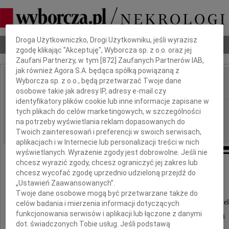
Dbamy o Twoją prywatność
Droga Użytkowniczko, Drogi Użytkowniku, jeśli wyrazisz
Nekrologi
Odeszli
Poradnik pogrzebowy
zgodę klikając "Akceptuję", Wyborcza sp. z o.o. oraz jej
Zaufani Partnerzy, w tym [
872
] Zaufanych Partnerów IAB,
jak również Agora S.A. będąca spółką powiązaną z
Wyborcza sp. z o.o., będą przetwarzać Twoje dane
IMIĘ I NAZWISKO:
osobowe takie jak adresy IP, adresy e-mail czy
identyfikatory plików cookie lub inne informacje zapisane w
Płock
REGION:
tych plikach do celów marketingowych, w szczególności
na potrzeby wyświetlania reklam dopasowanych do
09.01.2019
DATA EMISJI:
Twoich zainteresowań i preferencji w swoich serwisach,
aplikacjach i w Internecie lub personalizacji treści w nich
wyświetlanych. Wyrażenie zgody jest dobrowolne. Jeśli nie
chcesz wyrazić zgody, chcesz ograniczyć jej zakres lub
chcesz wycofać zgodę uprzednio udzieloną przejdź do
Podziękowanie
„Ustawień Zaawansowanych”.
Twoje dane osobowe mogą być przetwarzane także do
Wszystkim, którzy w tak bolesnych dla nas chwilach dziel
celów badania i mierzenia informacji dotyczących
funkcjonowania serwisów i aplikacji lub łączone z danymi
smutek i żal, okazali wiele serca i życzliwości
dot. świadczonych Tobie usług. Jeśli podstawą