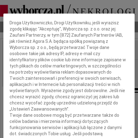
Dbamy o Twoją prywatność
Droga Użytkowniczko, Drogi Użytkowniku, jeśli wyrazisz
Nekrologi
Odeszli
Poradnik pogrzebowy
zgodę klikając "Akceptuję", Wyborcza sp. z o.o. oraz jej
Zaufani Partnerzy, w tym [
872
] Zaufanych Partnerów IAB,
jak również Agora S.A. będąca spółką powiązaną z
Wyborcza sp. z o.o., będą przetwarzać Twoje dane
osobowe takie jak adresy IP, adresy e-mail czy
IMIĘ I NAZWISKO:
identyfikatory plików cookie lub inne informacje zapisane w
cała Polska
tych plikach do celów marketingowych, w szczególności
REGION:
na potrzeby wyświetlania reklam dopasowanych do
04.01.2019
DATA EMISJI:
Twoich zainteresowań i preferencji w swoich serwisach,
aplikacjach i w Internecie lub personalizacji treści w nich
wyświetlanych. Wyrażenie zgody jest dobrowolne. Jeśli nie
chcesz wyrazić zgody, chcesz ograniczyć jej zakres lub
Z głębokim smutkiem żegnam
chcesz wycofać zgodę uprzednio udzieloną przejdź do
„Ustawień Zaawansowanych”.
Twoje dane osobowe mogą być przetwarzane także do
celów badania i mierzenia informacji dotyczących
funkcjonowania serwisów i aplikacji lub łączone z danymi
dot. świadczonych Tobie usług. Jeśli podstawą