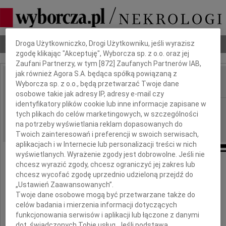
Dbamy o Twoją prywatność
Nekrologi
Odeszli
Poradnik pogrzebowy
Droga Użytkowniczko, Drogi Użytkowniku, jeśli wyrazisz
zgodę klikając "Akceptuję", Wyborcza sp. z o.o. oraz jej
Zaufani Partnerzy, w tym [
872
] Zaufanych Partnerów IAB,
jak również Agora S.A. będąca spółką powiązaną z
Wyborcza sp. z o.o., będą przetwarzać Twoje dane
IMIĘ I NAZWISKO:
osobowe takie jak adresy IP, adresy e-mail czy
identyfikatory plików cookie lub inne informacje zapisane w
Kraków
REGION:
tych plikach do celów marketingowych, w szczególności
03.01.2019
DATA EMISJI:
na potrzeby wyświetlania reklam dopasowanych do
Twoich zainteresowań i preferencji w swoich serwisach,
aplikacjach i w Internecie lub personalizacji treści w nich
wyświetlanych. Wyrażenie zgody jest dobrowolne. Jeśli nie
chcesz wyrazić zgody, chcesz ograniczyć jej zakres lub
chcesz wycofać zgodę uprzednio udzieloną przejdź do
Z żalem i bólem
„Ustawień Zaawansowanych”.
żegnamy
Twoje dane osobowe mogą być przetwarzane także do
celów badania i mierzenia informacji dotyczących
funkcjonowania serwisów i aplikacji lub łączone z danymi
dot. świadczonych Tobie usług. Jeśli podstawą