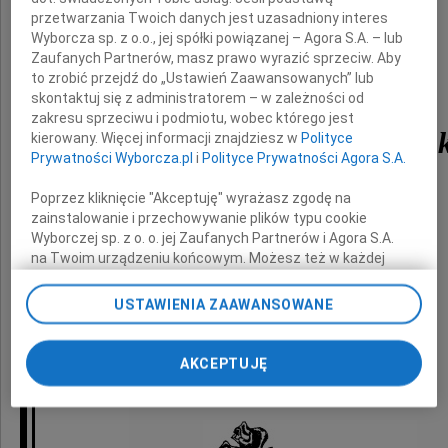
przetwarzania Twoich danych jest uzasadniony interes
Wyborcza sp. z o.o., jej spółki powiązanej – Agora S.A. – lub
Zaufanych Partnerów, masz prawo wyrazić sprzeciw. Aby
to zrobić przejdź do „Ustawień Zaawansowanych” lub
skontaktuj się z administratorem – w zależności od
zakresu sprzeciwu i podmiotu, wobec którego jest
ks. bp Tadeusza Pieron
kierowany. Więcej informacji znajdziesz w
Polityce
Prywatności Wyborcza.pl
i
Polityce Prywatności Agora S.A.
Poprzez kliknięcie "Akceptuję" wyrażasz zgodę na
wielkiego Patriotę i niezłomnego Kapłana
zainstalowanie i przechowywanie plików typu cookie
Wyborczej sp. z o. o. jej Zaufanych Partnerów i Agora S.A.
na Twoim urządzeniu końcowym. Możesz też w każdej
chwili zmienić swoje preferencje dot. plików cookie,
ponownie wywołując narzędzie do zarządzania Twoimi
USTAWIENIA ZAAWANSOWANE
preferencjami dot. przetwarzania danych poprzez
odnośnik „Ustawienia prywatności” w stopce serwisu i
Józef Lassota Poseł na Sejm RP
przechodząc do sekcji „Ustawienia zaawansowane”.
AKCEPTUJĘ
Jacek Niedźwiecki Klub Obywatelski
Zmiana ustawień plików cookie możliwa jest także za
pomocą ustawień przeglądarki.
My, nasi Zaufani Partnerzy i Agora S.A. możemy