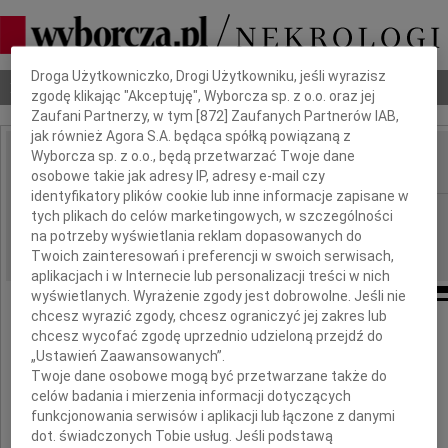
Dbamy o Twoją prywatność
Droga Użytkowniczko, Drogi Użytkowniku, jeśli wyrazisz
Nekrologi
Odeszli
Poradnik pogrzebowy
zgodę klikając "Akceptuję", Wyborcza sp. z o.o. oraz jej
Zaufani Partnerzy, w tym [
872
] Zaufanych Partnerów IAB,
jak również Agora S.A. będąca spółką powiązaną z
Wyborcza sp. z o.o., będą przetwarzać Twoje dane
osobowe takie jak adresy IP, adresy e-mail czy
IMIĘ I NAZWISKO:
identyfikatory plików cookie lub inne informacje zapisane w
Kraków
REGION:
tych plikach do celów marketingowych, w szczególności
na potrzeby wyświetlania reklam dopasowanych do
02.01.2019
DATA EMISJI:
Twoich zainteresowań i preferencji w swoich serwisach,
aplikacjach i w Internecie lub personalizacji treści w nich
wyświetlanych. Wyrażenie zgody jest dobrowolne. Jeśli nie
chcesz wyrazić zgody, chcesz ograniczyć jej zakres lub
chcesz wycofać zgodę uprzednio udzieloną przejdź do
„Ustawień Zaawansowanych”.
Z żalem przyjąłem wiadomość o śmierci
Twoje dane osobowe mogą być przetwarzane także do
celów badania i mierzenia informacji dotyczących
biskupa
funkcjonowania serwisów i aplikacji lub łączone z danymi
dot. świadczonych Tobie usług. Jeśli podstawą