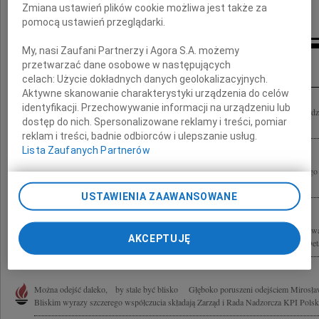
Zmiana ustawień plików cookie możliwa jest także za
Kulczyk Tradex Sp. z o.o. w Poznaniu
pomocą ustawień przeglądarki.
My, nasi Zaufani Partnerzy i Agora S.A. możemy
Inne kondolencje
przetwarzać dane osobowe w następujących
celach:
Użycie dokładnych danych geolokalizacyjnych.
Aktywne skanowanie charakterystyki urządzenia do celów
identyfikacji. Przechowywanie informacji na urządzeniu lub
Z głębokim żalem przyjęliśmy wiadomość o śmierci Mirosława Jasikowskiego Rodzi
dostęp do nich. Spersonalizowane reklamy i treści, pomiar
wyrazy szczerego współczucia Zarząd i pracownicy firmy Castrol Polska
reklam i treści, badnie odbiorców i ulepszanie usług.
Lista Zaufanych Partnerów
Nie umiera ten, kto trwa w pamięci i sercach żywych Wyrazy głębokiego i szczerego
Pracownikom firmy Magro International z powodu śmierci Prezesa Mirosława...
USTAWIENIA ZAAWANSOWANE
Rodzinie i Bliskim serdeczne wyrazy współczucia z powodu śmierci Pana Mirosław
AKCEPTUJĘ
Zarządu Magro International składają Dyrektor i pracownicy Przedstawicielstwa Det
Można odejść daleko, by stale być blisko Głęboko poruszeni odejściem Mirosław
Bliskim wyrazy szczerego współczucia składają Zarząd i Rada Nadzorcza KPI Polska