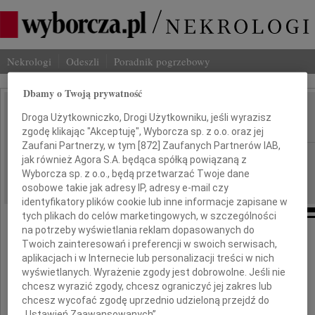
Nekrologi
Odeszli
Poradnik pogrzebowy
Dbamy o Twoją prywatność
Mirosław Jasikowski
Droga Użytkowniczko, Drogi Użytkowniku, jeśli wyrazisz
IMIĘ I NAZWISKO:
zgodę klikając "Akceptuję", Wyborcza sp. z o.o. oraz jej
Zaufani Partnerzy, w tym [
872
] Zaufanych Partnerów IAB,
Katowice
REGION:
jak również Agora S.A. będąca spółką powiązaną z
Wyborcza sp. z o.o., będą przetwarzać Twoje dane
04.06.2010
DATA EMISJI:
osobowe takie jak adresy IP, adresy e-mail czy
identyfikatory plików cookie lub inne informacje zapisane w
tych plikach do celów marketingowych, w szczególności
na potrzeby wyświetlania reklam dopasowanych do
Twoich zainteresowań i preferencji w swoich serwisach,
Nie umiera ten,
aplikacjach i w Internecie lub personalizacji treści w nich
kto pozostaje w sercach i pamięci
wyświetlanych. Wyrażenie zgody jest dobrowolne. Jeśli nie
chcesz wyrazić zgody, chcesz ograniczyć jej zakres lub
chcesz wycofać zgodę uprzednio udzieloną przejdź do
Z ogromnym żalem żegnamy zmarłego
„Ustawień Zaawansowanych”.