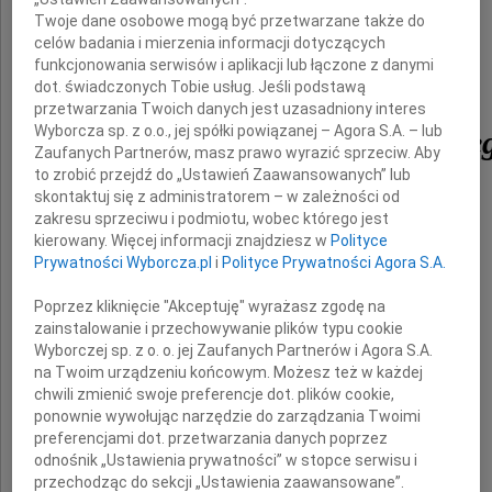
Twoje dane osobowe mogą być przetwarzane także do
celów badania i mierzenia informacji dotyczących
funkcjonowania serwisów i aplikacji lub łączone z danymi
dot. świadczonych Tobie usług. Jeśli podstawą
przetwarzania Twoich danych jest uzasadniony interes
Wyborcza sp. z o.o., jej spółki powiązanej – Agora S.A. – lub
Mirosława Jasikowskie
Zaufanych Partnerów, masz prawo wyrazić sprzeciw. Aby
to zrobić przejdź do „Ustawień Zaawansowanych” lub
skontaktuj się z administratorem – w zależności od
zakresu sprzeciwu i podmiotu, wobec którego jest
kierowany. Więcej informacji znajdziesz w
Polityce
Prywatności Wyborcza.pl
i
Polityce Prywatności Agora S.A.
Poprzez kliknięcie "Akceptuję" wyrażasz zgodę na
Rodzinie i Bliskim
zainstalowanie i przechowywanie plików typu cookie
Wyborczej sp. z o. o. jej Zaufanych Partnerów i Agora S.A.
na Twoim urządzeniu końcowym. Możesz też w każdej
wyrazy serdecznego współczucia
chwili zmienić swoje preferencje dot. plików cookie,
ponownie wywołując narzędzie do zarządzania Twoimi
składają
preferencjami dot. przetwarzania danych poprzez
odnośnik „Ustawienia prywatności” w stopce serwisu i
Zarząd i pracownicy
przechodząc do sekcji „Ustawienia zaawansowane”.