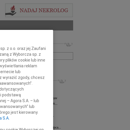
 nekrologów i wspomnień
. z o.o. oraz jej Zaufani
zwisko lub numer ogłoszenia:
ązaną z Wyborcza sp. z
ry plików cookie lub inne
wyświetlania reklam
+ szukanie zaawansowane
ernecie lub
sz wyrazić zgody, chcesz
KROLOGI
 Zaawansowanych”.
rt Mordawski
06.08.2026
Wrocław
 dotyczących
ów nic: już uleciałem w taką...
li podstawą
a Hanna Kościelniak
05.08.2026
Wrocław
nej – Agora S.A. – lub
a Hanna Kościelniak Zmarła 30.06.2026...
aawansowanych” lub
k Brutkowski
30.07.2026
Wrocław
rego jest kierowany.
wsze pozostanie w naszych sercach Z...
a S.A.
 Olichwer
10.07.2026
Wrocław
bokim żalem zawiadamiamy, że dnia 7 lipca...
ypu cookie Wyborczej sp.