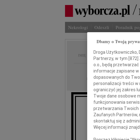
Nekrologi
Odeszli
Poradnik p
Dbamy o Twoją prywa
Hanna 
Droga Użytkowniczko, Dr
IMIĘ I NAZWISKO:
Partnerzy, w tym [
872
]
o.o., będą przetwarzać 
Wrocław
REGION:
informacje zapisane w
dopasowanych do Twoich
27.12.2018
DATA EMISJI:
personalizacji treści 
ograniczyć jej zakres
Twoje dane osobowe mo
funkcjonowania serwisó
Z gł
przetwarzania Twoich da
że w dniu 
Zaufanych Partnerów, 
odeszła
skontaktuj się z admin
Żon
Więcej informacji znaj
Poprzez kliknięcie "Ak