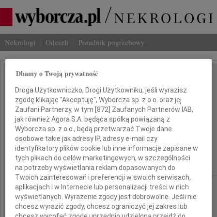
Nekrologi
Odeszli
Poradnik pogrzebowy
Dbamy o Twoją prywatność
Bogusław Kania
IMIĘ I NAZWISKO:
Droga Użytkowniczko, Drogi Użytkowniku, jeśli wyrazisz
,
zgodę klikając "Akceptuję", Wyborcza sp. z o.o. oraz jej
Zaufani Partnerzy, w tym [
872
] Zaufanych Partnerów IAB,
Bogdan Grzegorczyk
jak również Agora S.A. będąca spółką powiązaną z
Wyborcza sp. z o.o., będą przetwarzać Twoje dane
,
osobowe takie jak adresy IP, adresy e-mail czy
identyfikatory plików cookie lub inne informacje zapisane w
Joanna Ziemska
tych plikach do celów marketingowych, w szczególności
na potrzeby wyświetlania reklam dopasowanych do
Twoich zainteresowań i preferencji w swoich serwisach,
Katowice
REGION:
aplikacjach i w Internecie lub personalizacji treści w nich
wyświetlanych. Wyrażenie zgody jest dobrowolne. Jeśli nie
02.06.2010
DATA EMISJI:
chcesz wyrazić zgody, chcesz ograniczyć jej zakres lub
chcesz wycofać zgodę uprzednio udzieloną przejdź do