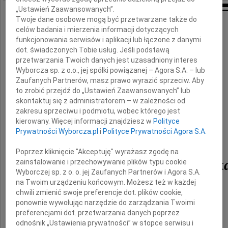
„Ustawień Zaawansowanych”.
Twoje dane osobowe mogą być przetwarzane także do
Szanowni i drodzy Państwo,
celów badania i mierzenia informacji dotyczących
funkcjonowania serwisów i aplikacji lub łączone z danymi
tragiczna śmierć
dot. świadczonych Tobie usług. Jeśli podstawą
przetwarzania Twoich danych jest uzasadniony interes
Pana
Wyborcza sp. z o.o., jej spółki powiązanej – Agora S.A. – lub
Zaufanych Partnerów, masz prawo wyrazić sprzeciw. Aby
to zrobić przejdź do „Ustawień Zaawansowanych” lub
Bogusława Kani
skontaktuj się z administratorem – w zależności od
zakresu sprzeciwu i podmiotu, wobec którego jest
kierowany. Więcej informacji znajdziesz w
Polityce
Prywatności Wyborcza.pl
i
Polityce Prywatności Agora S.A.
Pana
Poprzez kliknięcie "Akceptuję" wyrażasz zgodę na
Bogdana Grzegorczyk
zainstalowanie i przechowywanie plików typu cookie
Wyborczej sp. z o. o. jej Zaufanych Partnerów i Agora S.A.
na Twoim urządzeniu końcowym. Możesz też w każdej
chwili zmienić swoje preferencje dot. plików cookie,
oraz
ponownie wywołując narzędzie do zarządzania Twoimi
preferencjami dot. przetwarzania danych poprzez
Pani
odnośnik „Ustawienia prywatności” w stopce serwisu i