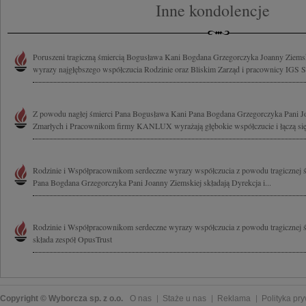
Inne kondolencje
Poruszeni tragiczną śmiercią Bogusława Kani Bogdana Grzegorczyka Joanny Ziemsk
wyrazy najgłębszego współczucia Rodzinie oraz Bliskim Zarząd i pracownicy IGS Sc
Z powodu nagłej śmierci Pana Bogusława Kani Pana Bogdana Grzegorczyka Pani 
Zmarłych i Pracownikom firmy KANLUX wyrażają głębokie współczucie i łączą się 
Rodzinie i Współpracownikom serdeczne wyrazy współczucia z powodu tragicznej 
Pana Bogdana Grzegorczyka Pani Joanny Ziemskiej składają Dyrekcja i...
Rodzinie i Współpracownikom serdeczne wyrazy współczucia z powodu tragicznej 
składa zespół OpusTrust
Copyright © Wyborcza sp. z o.o.
O nas
Staże u nas
Reklama
Polityka pr