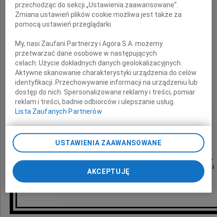
przechodząc do sekcji „Ustawienia zaawansowane”.
Joanny Ziemskiej
Zmiana ustawień plików cookie możliwa jest także za
pomocą ustawień przeglądarki.
My, nasi Zaufani Partnerzy i Agora S.A. możemy
wstrząsnęła nami do głębi.
przetwarzać dane osobowe w następujących
celach:
Użycie dokładnych danych geolokalizacyjnych.
Aktywne skanowanie charakterystyki urządzenia do celów
identyfikacji. Przechowywanie informacji na urządzeniu lub
dostęp do nich. Spersonalizowane reklamy i treści, pomiar
Rodzinom Zmarłych
reklam i treści, badnie odbiorców i ulepszanie usług.
Lista Zaufanych Partnerów
oraz
Pracownikom firmy Kanlux
USTAWIENIA ZAAWANSOWANE
składamy wyrazy najszczerszego współczucia,
życząc jednocześnie sił do zniesienia tego bólu
AKCEPTUJĘ
pracownicy firmy Wojnarowscy Sp. z o.o.