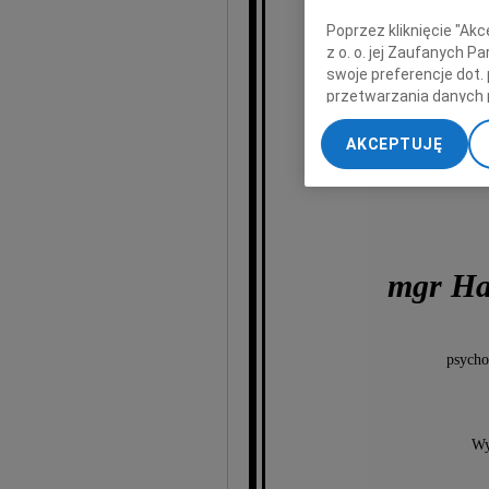
Poprzez kliknięcie "Ak
z o. o. jej Zaufanych 
swoje preferencje dot.
przetwarzania danych 
„Ustawienia zaawansow
AKCEPTUJĘ
My, nasi Zaufani Part
dokładnych danych geol
Przechowywanie informa
treści, badnie odbiorcó
mgr Ha
psycho
Wy