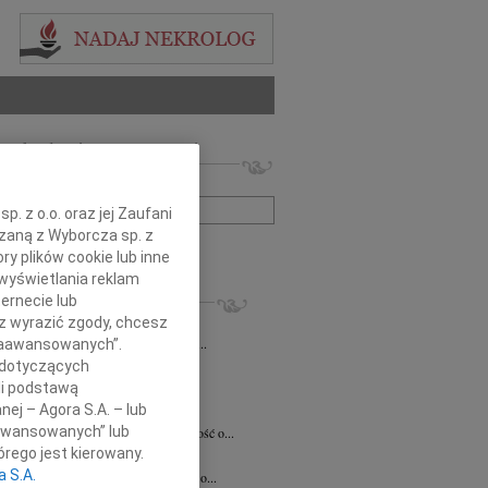
 nekrologów i wspomnień
zwisko lub numer ogłoszenia:
. z o.o. oraz jej Zaufani
ązaną z Wyborcza sp. z
+ szukanie zaawansowane
ry plików cookie lub inne
wyświetlania reklam
KROLOGI
ernecie lub
7.2026
Kraków
sz wyrazić zgody, chcesz
Jackowi Gryzło Wiceprezesowi Areny...
 Zaawansowanych”.
 dotyczących
ina Witek
20.07.2026
Kraków
bokim smutkiem i żalem przyjęliśmy...
li podstawą
nej – Agora S.A. – lub
a Słowińska
20.07.2026
Kraków
aawansowanych” lub
rzymim smutkiem przyjęliśmy wiadomość o...
rego jest kierowany.
a Słowińska
20.07.2026
Kraków
a S.A.
bokim smutkiem przyjąłem wiadomość o...