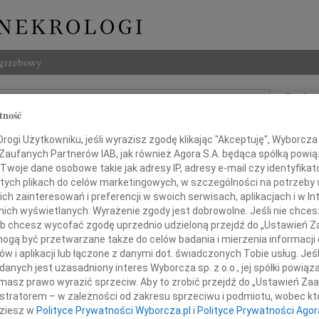
ogrzebowy
Szukaj
tność
 Wędrychowicz
Imię i na
ogi Użytkowniku, jeśli wyrazisz zgodę klikając "Akceptuję", Wyborcza sp
 Zaufanych Partnerów IAB, jak również Agora S.A. będąca spółką powi
Twoje dane osobowe takie jak adresy IP, adresy e-mail czy identyfikato
 tych plikach do celów marketingowych, w szczególności na potrzeby 
INNE NE
 zainteresowań i preferencji w swoich serwisach, aplikacjach i w Int
24.0
w nich wyświetlanych. Wyrażenie zgody jest dobrowolne. Jeśli nie chce
Panu 
 lub chcesz wycofać zgodę uprzednio udzieloną przejdź do „Ustawień
gą być przetwarzane także do celów badania i mierzenia informacji
Karol
zym żalem i smutkiem pożegnaliśmy
Z głę
w i aplikacji lub łączone z danymi dot. świadczonych Tobie usług. Jeś
nych jest uzasadniony interes Wyborcza sp. z o.o., jej spółki powiąza
Joann
w dniu 27 maja 2010 roku
masz prawo wyrazić sprzeciw. Aby to zrobić przejdź do „Ustawień Z
Z olb
istratorem – w zależności od zakresu sprzeciwu i podmiotu, wobec któ
Joann
iółkę i wieloletniego Współpracownika
dziesz w
Polityce Prywatności Wyborcza.pl
i
Polityce Prywatności Agor
Z głę