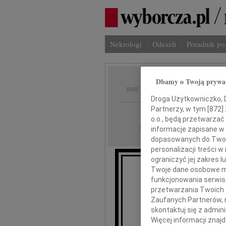
Nekrologi
Odeszli
Poradnik p
Dbamy o Twoją prywa
Halina
IMIĘ I NAZWISKO:
Droga Użytkowniczko, Dr
Partnerzy, w tym [
872
]
Kraków
REGION:
o.o., będą przetwarzać 
02.06.2010
DATA EMISJI:
informacje zapisane w
dopasowanych do Twoich
personalizacji treści 
ograniczyć jej zakres
Twoje dane osobowe mo
Z najgłębs
funkcjonowania serwisó
przetwarzania Twoich da
Zaufanych Partnerów, 
skontaktuj się z admin
naszą Przyjac
Więcej informacji znaj