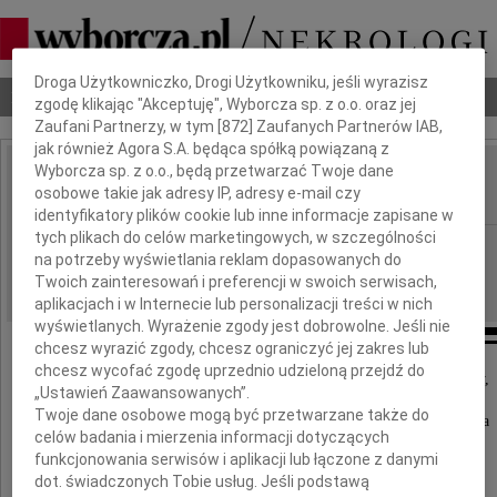
Dbamy o Twoją prywatność
Droga Użytkowniczko, Drogi Użytkowniku, jeśli wyrazisz
Nekrologi
Odeszli
Poradnik pogrzebowy
zgodę klikając "Akceptuję", Wyborcza sp. z o.o. oraz jej
Zaufani Partnerzy, w tym [
872
] Zaufanych Partnerów IAB,
jak również Agora S.A. będąca spółką powiązaną z
Wyborcza sp. z o.o., będą przetwarzać Twoje dane
Krystyna Ciempka
osobowe takie jak adresy IP, adresy e-mail czy
IMIĘ I NAZWISKO:
identyfikatory plików cookie lub inne informacje zapisane w
tych plikach do celów marketingowych, w szczególności
Opole
REGION:
na potrzeby wyświetlania reklam dopasowanych do
20.12.2018
DATA EMISJI:
Twoich zainteresowań i preferencji w swoich serwisach,
aplikacjach i w Internecie lub personalizacji treści w nich
wyświetlanych. Wyrażenie zgody jest dobrowolne. Jeśli nie
chcesz wyrazić zgody, chcesz ograniczyć jej zakres lub
chcesz wycofać zgodę uprzednio udzieloną przejdź do
Z głębokim żalem i smutkiem zawiadamiamy,
„Ustawień Zaawansowanych”.
że dnia 16.12.2018 r. w wieku 69 lat
Twoje dane osobowe mogą być przetwarzane także do
odeszła nasza kochana Mama, Siostra i Babcia
celów badania i mierzenia informacji dotyczących
funkcjonowania serwisów i aplikacji lub łączone z danymi
dot. świadczonych Tobie usług. Jeśli podstawą