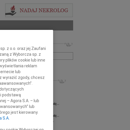
 nekrologów i wspomnień
. z o.o. oraz jej Zaufani
zwisko lub numer ogłoszenia:
ązaną z Wyborcza sp. z
ry plików cookie lub inne
wyświetlania reklam
+ szukanie zaawansowane
ernecie lub
sz wyrazić zgody, chcesz
KROLOGI
 Zaawansowanych”.
ława Sawaryn
31.07.2026
Wrocław
 dotyczących
a Zdzisława Sawaryn wieloletnia...
li podstawą
 Spychała
24.07.2026
Wrocław
nej – Agora S.A. – lub
lkim żalem żegnamy Ś.P. Pawła Spychałę...
aawansowanych” lub
 Spychała
22.07.2026
Wrocław
rego jest kierowany.
lkim żalem żegnamy Ś.P. Pawła Spychałę...
a S.A.
ław Barszczewski
21.07.2026
Wrocław
bokim smutkiem i żalem przyjęliśmy...
ypu cookie Wyborczej sp.