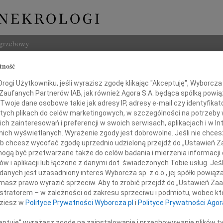
ogrzebowy
tność
Szukaj
ogi Użytkowniku, jeśli wyrazisz zgodę klikając "Akceptuję", Wyborcza sp
Imię i na
 Zaufanych Partnerów IAB, jak również Agora S.A. będąca spółką powi
Twoje dane osobowe takie jak adresy IP, adresy e-mail czy identyfikato
 tych plikach do celów marketingowych, w szczególności na potrzeby 
 zainteresowań i preferencji w swoich serwisach, aplikacjach i w Int
w nich wyświetlanych. Wyrażenie zgody jest dobrowolne. Jeśli nie chce
INNE NE
 lub chcesz wycofać zgodę uprzednio udzieloną przejdź do „Ustawień
Zdzis
gą być przetwarzane także do celów badania i mierzenia informacji
Zmarł
w i aplikacji lub łączone z danymi dot. świadczonych Tobie usług. Jeś
Paweł
tkiem powiadamiamy, że odszedł od nas
nych jest uzasadniony interes Wyborcza sp. z o.o., jej spółki powiąza
Z wie
masz prawo wyrazić sprzeciw. Aby to zrobić przejdź do „Ustawień Z
Paweł
istratorem – w zależności od zakresu sprzeciwu i podmiotu, wobec któ
art. plastyk
Z wie
dziesz w
Polityce Prywatności Wyborcza.pl
i
Polityce Prywatności Agor
Zdzis
an Chwałczyk
Z głę
ceptuję" wyrażasz zgodę na zainstalowanie i przechowywanie plików t