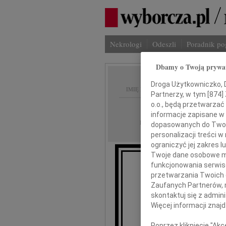
Nekrologi
Odeszli
Poradnik p
Dbamy o Twoją prywa
Droga Użytkowniczko, Dr
IMIĘ I NAZWISKO:
Partnerzy, w tym [
874
]
o.o., będą przetwarzać 
Wrocław
REGION:
informacje zapisane w
13.12.2018
DATA EMISJI:
dopasowanych do Twoich
personalizacji treści 
ograniczyć jej zakres
Twoje dane osobowe mo
funkcjonowania serwisó
Z wielkim smu
przetwarzania Twoich da
Zaufanych Partnerów, 
skontaktuj się z admin
Więcej informacji znaj
J
Poprzez kliknięcie "Ak