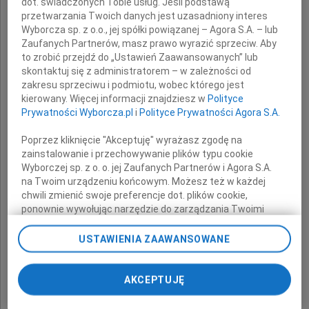
dot. świadczonych Tobie usług. Jeśli podstawą
przetwarzania Twoich danych jest uzasadniony interes
Najbliższym
Wyborcza sp. z o.o., jej spółki powiązanej – Agora S.A. – lub
Zaufanych Partnerów, masz prawo wyrazić sprzeciw. Aby
to zrobić przejdź do „Ustawień Zaawansowanych” lub
skontaktuj się z administratorem – w zależności od
wyrazy szczerego współczucia
zakresu sprzeciwu i podmiotu, wobec którego jest
z powodu śmierci
kierowany. Więcej informacji znajdziesz w
Polityce
Prywatności Wyborcza.pl
i
Polityce Prywatności Agora S.A.
Poprzez kliknięcie "Akceptuję" wyrażasz zgodę na
Taty
zainstalowanie i przechowywanie plików typu cookie
Wyborczej sp. z o. o. jej Zaufanych Partnerów i Agora S.A.
na Twoim urządzeniu końcowym. Możesz też w każdej
chwili zmienić swoje preferencje dot. plików cookie,
ponownie wywołując narzędzie do zarządzania Twoimi
składa
preferencjami dot. przetwarzania danych poprzez
odnośnik „Ustawienia prywatności” w stopce serwisu i
USTAWIENIA ZAAWANSOWANE
przechodząc do sekcji „Ustawienia zaawansowane”.
Piotr Urbankiewicz z rodziną
Zmiana ustawień plików cookie możliwa jest także za
pomocą ustawień przeglądarki.
AKCEPTUJĘ
My, nasi Zaufani Partnerzy i Agora S.A. możemy