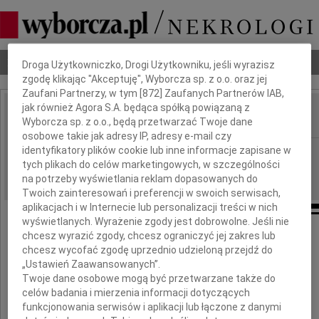
Dbamy o Twoją prywatność
Nekrologi
Odeszli
Poradnik pogrzebowy
Droga Użytkowniczko, Drogi Użytkowniku, jeśli wyrazisz
zgodę klikając "Akceptuję", Wyborcza sp. z o.o. oraz jej
Zaufani Partnerzy, w tym [
872
] Zaufanych Partnerów IAB,
jak również Agora S.A. będąca spółką powiązaną z
Wyborcza sp. z o.o., będą przetwarzać Twoje dane
IMIĘ I NAZWISKO:
osobowe takie jak adresy IP, adresy e-mail czy
identyfikatory plików cookie lub inne informacje zapisane w
Warszawa
REGION:
tych plikach do celów marketingowych, w szczególności
23.09.2009
DATA EMISJI:
na potrzeby wyświetlania reklam dopasowanych do
Twoich zainteresowań i preferencji w swoich serwisach,
aplikacjach i w Internecie lub personalizacji treści w nich
wyświetlanych. Wyrażenie zgody jest dobrowolne. Jeśli nie
chcesz wyrazić zgody, chcesz ograniczyć jej zakres lub
chcesz wycofać zgodę uprzednio udzieloną przejdź do
Grzegorzowi Brzezińskiemu
„Ustawień Zaawansowanych”.
Twoje dane osobowe mogą być przetwarzane także do
celów badania i mierzenia informacji dotyczących
i Jego
funkcjonowania serwisów i aplikacji lub łączone z danymi