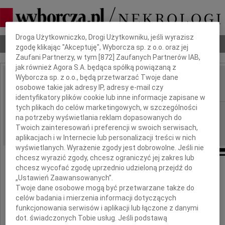
Dbamy o Twoją prywatność
Droga Użytkowniczko, Drogi Użytkowniku, jeśli wyrazisz
Nekrologi
Odeszli
Poradnik pogrzebowy
zgodę klikając "Akceptuję", Wyborcza sp. z o.o. oraz jej
Zaufani Partnerzy, w tym [
872
] Zaufanych Partnerów IAB,
jak również Agora S.A. będąca spółką powiązaną z
Wyborcza sp. z o.o., będą przetwarzać Twoje dane
Konrad Hayduk
osobowe takie jak adresy IP, adresy e-mail czy
IMIĘ I NAZWISKO:
identyfikatory plików cookie lub inne informacje zapisane w
tych plikach do celów marketingowych, w szczególności
Wrocław
REGION:
na potrzeby wyświetlania reklam dopasowanych do
06.12.2018
DATA EMISJI:
Twoich zainteresowań i preferencji w swoich serwisach,
aplikacjach i w Internecie lub personalizacji treści w nich
wyświetlanych. Wyrażenie zgody jest dobrowolne. Jeśli nie
chcesz wyrazić zgody, chcesz ograniczyć jej zakres lub
chcesz wycofać zgodę uprzednio udzieloną przejdź do
W dniu 4 grudnia 2018 roku
„Ustawień Zaawansowanych”.
zmarł nasz kochany Mąż, Tato i Dziadek
Twoje dane osobowe mogą być przetwarzane także do
celów badania i mierzenia informacji dotyczących
funkcjonowania serwisów i aplikacji lub łączone z danymi
dot. świadczonych Tobie usług. Jeśli podstawą