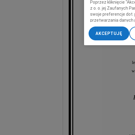
Poprzez kliknięcie "Ak
z o. o. jej Zaufanych 
swoje preferencje dot.
przetwarzania danych 
„Ustawienia zaawansow
AKCEPTUJĘ
mgr
My, nasi Zaufani Part
dokładnych danych geol
Przechowywanie informa
treści, badnie odbiorcó
l
w