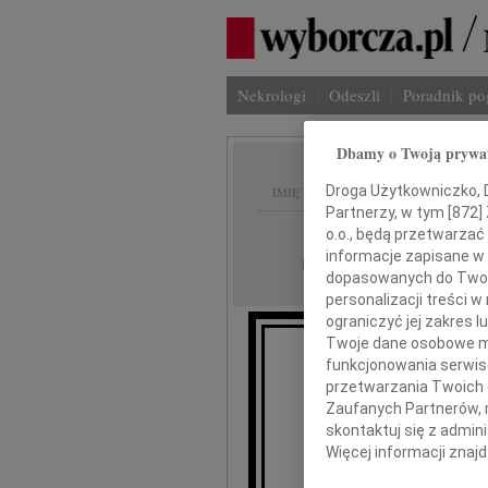
Nekrologi
Odeszli
Poradnik p
Dbamy o Twoją prywa
Droga Użytkowniczko, Dr
IMIĘ I NAZWISKO:
Partnerzy, w tym [
872
]
Warszawa
REGION:
o.o., będą przetwarzać 
informacje zapisane w
23.09.2009
DATA EMISJI:
dopasowanych do Twoich
personalizacji treści 
ograniczyć jej zakres
Twoje dane osobowe mo
funkcjonowania serwisó
przetwarzania Twoich da
Wyższa Szkoła 
Zaufanych Partnerów, 
że w dn
skontaktuj się z admin
Więcej informacji znaj