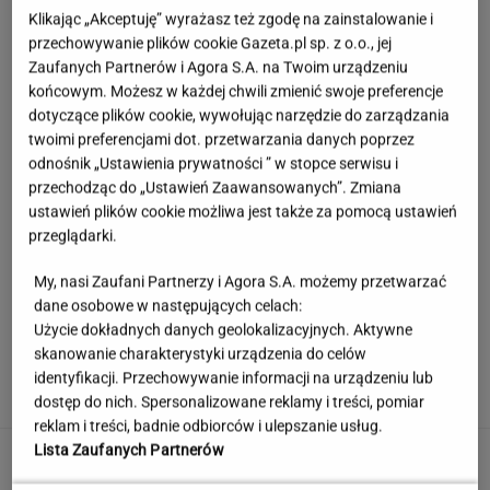
Klikając „Akceptuję” wyrażasz też zgodę na zainstalowanie i
przechowywanie plików cookie Gazeta.pl sp. z o.o., jej
Zaufanych Partnerów i Agora S.A. na Twoim urządzeniu
końcowym. Możesz w każdej chwili zmienić swoje preferencje
dotyczące plików cookie, wywołując narzędzie do zarządzania
twoimi preferencjami dot. przetwarzania danych poprzez
odnośnik „Ustawienia prywatności ” w stopce serwisu i
przechodząc do „Ustawień Zaawansowanych”. Zmiana
ustawień plików cookie możliwa jest także za pomocą ustawień
przeglądarki.
My, nasi Zaufani Partnerzy i Agora S.A. możemy przetwarzać
dane osobowe w następujących celach:
Użycie dokładnych danych geolokalizacyjnych. Aktywne
Łukaszenka odpowie za współudział w
skanowanie charakterystyki urządzenia do celów
rosyjskiej agresji? "Mamy dowody"
identyfikacji. Przechowywanie informacji na urządzeniu lub
dostęp do nich. Spersonalizowane reklamy i treści, pomiar
reklam i treści, badnie odbiorców i ulepszanie usług.
Lista Zaufanych Partnerów
Takiego meczu Świątek nie miała
od dawna. Sukces większy niż się wydaje