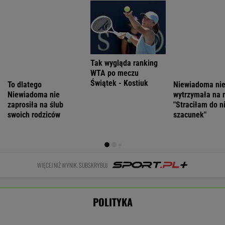
Łukaszenka odpowie za współudział w
rosyjskiej agresji? "Mamy dowody"
Nie będzie nowej umowy TVP z Kościołem.
Obowiązuje ta podpisana przez Kurskiego
MARCIN KOZŁOWSKI