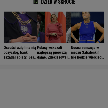
DZIEŃ W SKRÓCIE
Oszuści wzięli na nią
Polacy wskazali
Nocna sensacja w
pożyczkę, bank
najlepszą pierwszą
meczu Sabalenki!
zażądał spłaty. Jest
damę. Zdeklasowała
Nie będzie wielkiego
decyzja sądu
konkurencję
hitu w Toronto