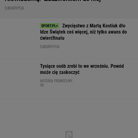
Ten model to hit roku! Lexus LBX oficjalnie
zatrząsnął segmentem premium. Pobierz
cennik - miła niespodzianka!
MATERIAŁ PROMOCYJNY
Świątek wróciła z dalekiej podróży!
Po przegranym secie z Kostiuk potem nie dała
rywalce szans
SUBSKRYPCJA
Nocna sensacja w meczu Sabalenki!
Nie będzie wielkiego hitu w Toronto
TENIS
Świątek odwróciła losy meczu z Kostiuk! 6:2
na koniec
TENIS