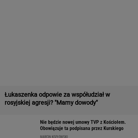
MiniLotto, MultiMulti
Większość Polaków nie chce płacić tego
podatku. "To sygnał alarmowy"
Zwrot w sprawie Patriotów. Jest porozumienie
Ukrainy i USA
Second home nad morzem zyskuje na
popularności. Coraz więcej osób wybiera ten
model inwestowania
MATERIAŁ PROMOCYJNY
16-latek zaatakowany nożem. Zatrzymano
dwóch nastolatków