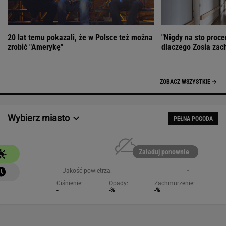
20 lat temu pokazali, że w Polsce też można
"Nigdy na sto proce
zrobić "Amerykę"
dlaczego Zosia zac
ZOBACZ WSZYSTKIE
Wybierz miasto
PEŁNA POGODA
Załaduj ponownie
Jakość powietrza:
-
Ciśnienie:
Opady:
Zachmurzenie:
-
-%
-%