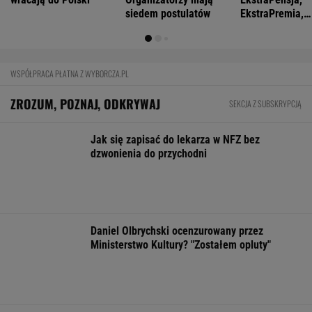
Oszuści wzięli na nią pożyczkę, bank
zażądał spłaty. Jest decyzja sądu
BIZNES