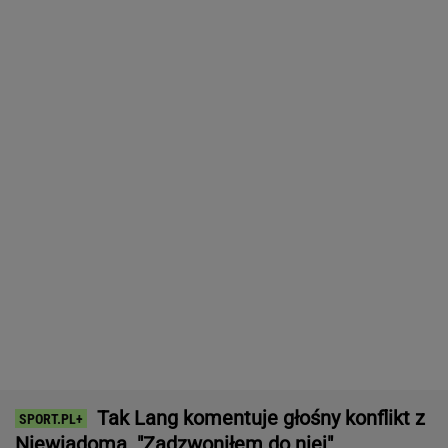
ćwierćfinału
SUBSKRYPCJA
Tysiące osób zrobi to we wrześniu. Powód
może cię zaskoczyć
MATERIAŁ PROMOCYJNY,
18+