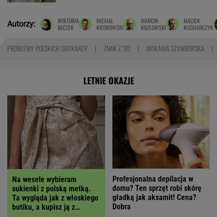
WIKTORIA
MICHAŁ
MARCIN
MACIEK
Autorzy:
BECZEK
KIEDROWSKI
KOZŁOWSKI
KUCHARCZYK
PROBLEMY POLSKICH SIATKARZY
ZNAK Z '30'
WISŁAWA SZYMBORSKA
LETNIE OKAZJE
Profesjonalna depilacja w
Na wesele wybieram
domu? Ten sprzęt robi skórę
sukienki z polską metką.
gładką jak aksamit! Cena?
Ta wygląda jak z włoskiego
Dobra
butiku, a kupisz ją z
RABATEM