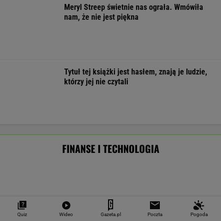
Masowo tracą pracę przez AI?
To tylko forma "moralnego bufora"
SUBSKRYPCJA
Chcesz skutecznie umyć elewację domu,
taras, grilla? Te myjki ciśnieniowe są świetne!
REKLAMA CENEO
Nie tylko zaćmienie Słońca. Sierpień zamieni
niebo w scenę niezwykłych widowisk
BIZNES
Starzejąca się Polska uwalnia tysiące lokali.
Co czeka rynek?
Quiz
Wideo
Gazeta.pl
Poczta
Pogoda