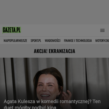
NAJPOPULARNIEJSZE
SPORT.PL
WIADOMOŚCI
FINANSE I TECHNOLOGIA
MOTORYZA
AKCJA! EKRANIZACJA
Agata Kulesza w komedii romantycznej? Ten
duet mógłby podbić kina