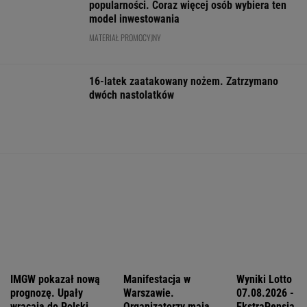
Po dniu na L4 stracił pracę. Pracodawca
zapłaci mu teraz 200 tys. euro
BIZNES
Pierwszy etap GAT zakończony. To
strategiczna inwestycja dla polskiego
eksportu
MATERIAŁ PROMOCYJNY