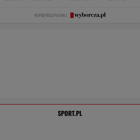
Tak Lang komentuje głośny konflikt z
Niewiadomą. "Zadzwoniłem do niej"
SUBSKRYPCJA
Zwycięstwo z Martą Kostiuk dło
Idze Świątek coś więcej, niż tylko awans do