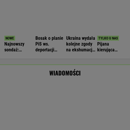
Rolnik zaorał nowy asfalt za 400 tys. zł.
Wcześniej rozwalał krawężniki
Wyniki Lotto 08.08.2026 - EkstraPensja,
EkstraPremia, Kaskada, Lotto, LottoPlus,