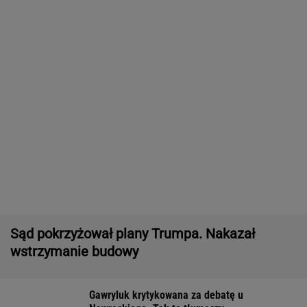
Sąd pokrzyżował plany Trumpa. Nakazał
wstrzymanie budowy
Gawryluk krytykowana za debatę u
Nawrockiego. Tak to tłumaczy
Posyp skórkę ziemniaka sodą. Prosty trik
pomaga w kuchni