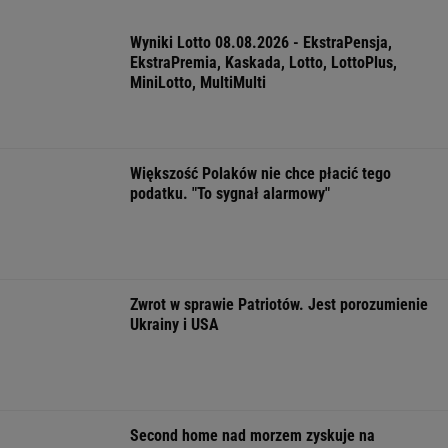
Daniel Olbrychski ocenzurowany przez
Ministerstwo Kultury? "Zostałem opluty"
Meryl Streep świetnie nas ograła. Wmówiła
nam, że nie jest piękna
Tytuł tej książki jest hasłem, znają je ludzie,
którzy jej nie czytali
FINANSE I TECHNOLOGIA