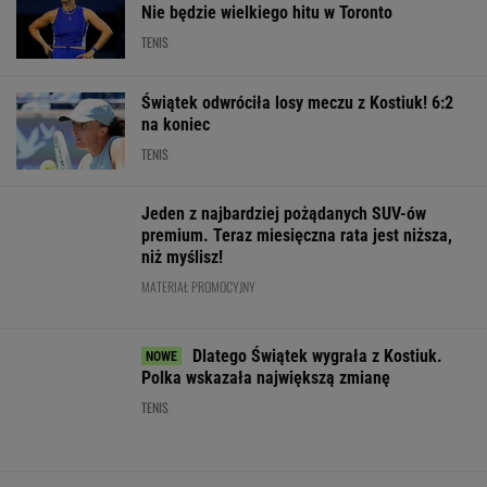
WIĘCEJ NIŻ WYNIK. SUBSKRYBUJ
POLITYKA
Bosak o planie
Ukraina wydała
Najnowszy
PiS ws.
kolejne zgody
Pijana
sondaż:
deportacji
na ekshumacje
kierująca
Kwaśniewską
Ukraińców:
polskich ofiar
zabiła 66-
najlepszą
Absolutny
na Wołyniu
latkę.
pierwszą damą
populizm
Ubezpieczyciel
WIADOMOŚCI
chciał
wypłacić mniej