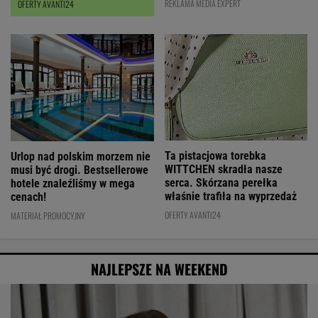
REKLAMA MEDIA EXPERT
OFERTY AVANTI24
Ta pistacjowa torebka
Urlop nad polskim morzem nie
WITTCHEN skradła nasze
musi być drogi. Bestsellerowe
serca. Skórzana perełka
hotele znaleźliśmy w mega
właśnie trafiła na wyprzedaż
cenach!
OFERTY AVANTI24
MATERIAŁ PROMOCYJNY
NAJLEPSZE NA WEEKEND