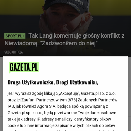
Tak Lang komentuje głośny konflikt z
Niewiadomą. "Zadzwoniłem do niej"
SUBSKRYPCJA
Poszedł na L4 i stracił pracę. Firma zapłaci
mu teraz 200 tys. euro
Droga Użytkowniczko, Drogi Użytkowniku,
jeśli wyrazisz zgodę klikając „Akceptuję”, Gazeta.pl sp. z o.o.
Teściowa mówi, że jest mamą jej
dziecka. "Chyba oszaleję"
oraz jej Zaufani Partnerzy, w tym [
676
] Zaufanych Partnerów
IAB, jak również Agora S.A. będąca spółką powiązaną z
KLAUDIA KIERZKOWSKA
Gazeta.pl sp. z o.o., będą przetwarzać Twoje dane osobowe
takie jak adresy IP, adresy e-mail czy identyfikatory plików
"Wymieniłam mojego byłego na
cookie lub inne informacje zapisane w tych plikach do celów
jego wujka milionera". Tak wciągają