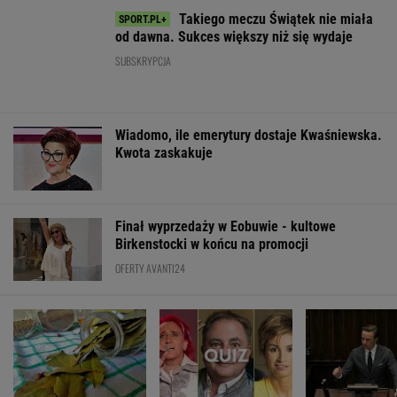
Włóż liść laurowy do
Masz pamięć do
Bosak o planie 
lodówki na godzinę.
imion? Do dwóch
deportacji Ukra
Efekt może cię
sławnych nazwisk
Absolutny popu
zaskoczyć
musisz dopasować
trzecie
ŻYĆ LEPIEJ