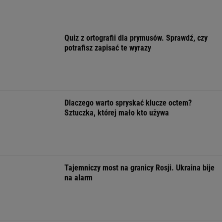
Tajemniczy most na granicy Rosji. Ukraina bije
na alarm
Takiego meczu Świątek nie miała
od dawna. Sukces większy niż się wydaje
SUBSKRYPCJA
Wiadomo, ile emerytury dostaje Kwaśniewska.
Kwota zaskakuje
Finał wyprzedaży w Eobuwie - kultowe
Birkenstocki w końcu na promocji
OFERTY AVANTI24