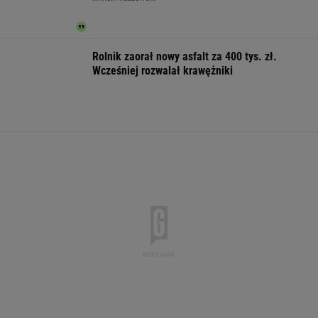
IMGW pokazał nową
Manifestacja w
Wyniki Lotto
prognozę. Upały
Warszawie.
07.08.2026 -
wracają do Polski
Organizatorzy mają
EkstraPensja,
siedem postulatów
EkstraPremia,
EuroJackpot, K
MiniLotto, Mult
WSPÓŁPRACA PŁATNA Z WYBORCZA.PL
ZROZUM, POZNAJ, ODKRYWAJ
SEKCJA Z SUBSKRYPCJĄ
Jak się zapisać do lekarza w NFZ bez
dzwonienia do przychodni