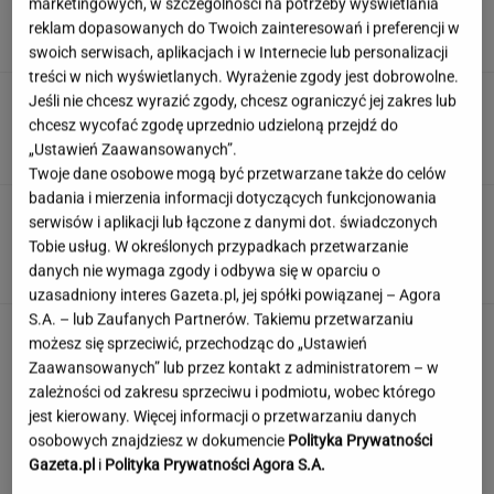
marketingowych, w szczególności na potrzeby wyświetlania
mikrodramy
reklam dopasowanych do Twoich zainteresowań i preferencji w
SUBSKRYPCJA
swoich serwisach, aplikacjach i w Internecie lub personalizacji
treści w nich wyświetlanych. Wyrażenie zgody jest dobrowolne.
Wiadomo, ile emerytury dostaje Kwaśniewska.
Jeśli nie chcesz wyrazić zgody, chcesz ograniczyć jej zakres lub
Kwota zaskakuje
chcesz wycofać zgodę uprzednio udzieloną przejdź do
„Ustawień Zaawansowanych”.
Twoje dane osobowe mogą być przetwarzane także do celów
badania i mierzenia informacji dotyczących funkcjonowania
Oto auto z paliwem, które może
serwisów i aplikacji lub łączone z danymi dot. świadczonych
zastąpić diesla. Frytura i olej roślinny
Tobie usług. W określonych przypadkach przetwarzanie
danych nie wymaga zgody i odbywa się w oparciu o
TOMASZ OKUROWSKI
uzasadniony interes Gazeta.pl, jej spółki powiązanej – Agora
S.A. – lub Zaufanych Partnerów. Takiemu przetwarzaniu
Rolnik zaorał nowy asfalt za 400 tys. zł.
możesz się sprzeciwić, przechodząc do „Ustawień
Wcześniej rozwalał krawężniki
Zaawansowanych” lub przez kontakt z administratorem – w
zależności od zakresu sprzeciwu i podmiotu, wobec którego
jest kierowany. Więcej informacji o przetwarzaniu danych
osobowych znajdziesz w dokumencie
Polityka Prywatności
Gazeta.pl
i
Polityka Prywatności Agora S.A.