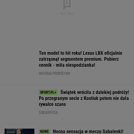
Jeden z najbardziej pożądanych SUV-ów
premium. Teraz miesięczna rata jest niższa,
niż myślisz!
MATERIAŁ PROMOCYJNY
Dlatego Świątek wygrała z Kostiuk.
Polka wskazała największą zmianę
TENIS
To dlatego
Tak wygląda ranking
Niewiadoma ni
Niewiadoma nie
WTA po meczu
wytrzymała na 
zaprosiła na ślub
Świątek - Kostiuk
"Straciłam do n
swoich rodziców
szacunek"