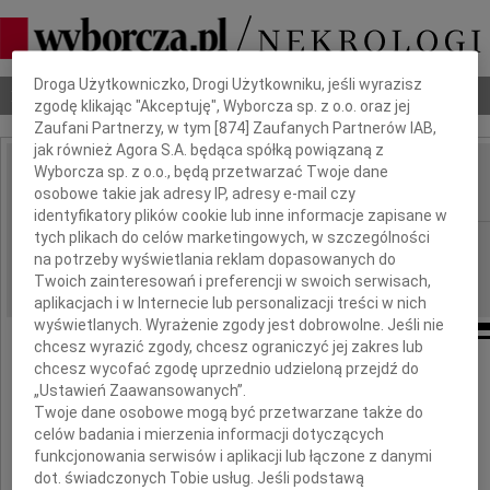
Dbamy o Twoją prywatność
Droga Użytkowniczko, Drogi Użytkowniku, jeśli wyrazisz
Nekrologi
Odeszli
Poradnik pogrzebowy
zgodę klikając "Akceptuję", Wyborcza sp. z o.o. oraz jej
Zaufani Partnerzy, w tym [
874
] Zaufanych Partnerów IAB,
jak również Agora S.A. będąca spółką powiązaną z
Wyborcza sp. z o.o., będą przetwarzać Twoje dane
Mieczysław Gołąb
osobowe takie jak adresy IP, adresy e-mail czy
IMIĘ I NAZWISKO:
identyfikatory plików cookie lub inne informacje zapisane w
tych plikach do celów marketingowych, w szczególności
Bydgoszcz
REGION:
na potrzeby wyświetlania reklam dopasowanych do
23.11.2018
DATA EMISJI:
Twoich zainteresowań i preferencji w swoich serwisach,
aplikacjach i w Internecie lub personalizacji treści w nich
wyświetlanych. Wyrażenie zgody jest dobrowolne. Jeśli nie
chcesz wyrazić zgody, chcesz ograniczyć jej zakres lub
chcesz wycofać zgodę uprzednio udzieloną przejdź do
„Ustawień Zaawansowanych”.
Twoje dane osobowe mogą być przetwarzane także do
Rodzinie i Bliskim
celów badania i mierzenia informacji dotyczących
funkcjonowania serwisów i aplikacji lub łączone z danymi
dot. świadczonych Tobie usług. Jeśli podstawą
wyrazy głębokiego współczucia