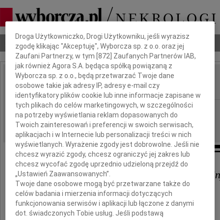
Dbamy o Twoją prywatność
Droga Użytkowniczko, Drogi Użytkowniku, jeśli wyrazisz
Nekrologi
Odeszli
Poradnik pogrzebowy
zgodę klikając "Akceptuję", Wyborcza sp. z o.o. oraz jej
Zaufani Partnerzy, w tym [
872
] Zaufanych Partnerów IAB,
jak również Agora S.A. będąca spółką powiązaną z
Wyborcza sp. z o.o., będą przetwarzać Twoje dane
Stefania Grabowska
osobowe takie jak adresy IP, adresy e-mail czy
IMIĘ I NAZWISKO:
identyfikatory plików cookie lub inne informacje zapisane w
tych plikach do celów marketingowych, w szczególności
Bydgoszcz
REGION:
na potrzeby wyświetlania reklam dopasowanych do
19.11.2018
DATA EMISJI:
Twoich zainteresowań i preferencji w swoich serwisach,
aplikacjach i w Internecie lub personalizacji treści w nich
wyświetlanych. Wyrażenie zgody jest dobrowolne. Jeśli nie
chcesz wyrazić zgody, chcesz ograniczyć jej zakres lub
chcesz wycofać zgodę uprzednio udzieloną przejdź do
Dla Męża, Wnuków oraz Rodzi
„Ustawień Zaawansowanych”.
Twoje dane osobowe mogą być przetwarzane także do
celów badania i mierzenia informacji dotyczących
z powodu śmierci
funkcjonowania serwisów i aplikacji lub łączone z danymi
dot. świadczonych Tobie usług. Jeśli podstawą