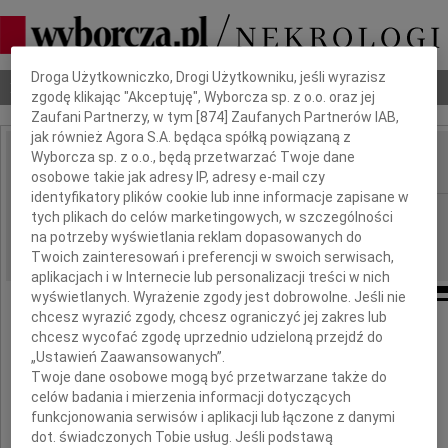
Dbamy o Twoją prywatność
Droga Użytkowniczko, Drogi Użytkowniku, jeśli wyrazisz
Nekrologi
Odeszli
Poradnik pogrzebowy
zgodę klikając "Akceptuję", Wyborcza sp. z o.o. oraz jej
Zaufani Partnerzy, w tym [
874
] Zaufanych Partnerów IAB,
jak również Agora S.A. będąca spółką powiązaną z
Wyborcza sp. z o.o., będą przetwarzać Twoje dane
osobowe takie jak adresy IP, adresy e-mail czy
IMIĘ I NAZWISKO:
identyfikatory plików cookie lub inne informacje zapisane w
Częstochowa
REGION:
tych plikach do celów marketingowych, w szczególności
na potrzeby wyświetlania reklam dopasowanych do
23.11.2018
DATA EMISJI:
Twoich zainteresowań i preferencji w swoich serwisach,
aplikacjach i w Internecie lub personalizacji treści w nich
wyświetlanych. Wyrażenie zgody jest dobrowolne. Jeśli nie
chcesz wyrazić zgody, chcesz ograniczyć jej zakres lub
chcesz wycofać zgodę uprzednio udzieloną przejdź do
Żegnamy i pozostawiamy w sercu i pamięci
„Ustawień Zaawansowanych”.
Twoje dane osobowe mogą być przetwarzane także do
celów badania i mierzenia informacji dotyczących
funkcjonowania serwisów i aplikacji lub łączone z danymi
dot. świadczonych Tobie usług. Jeśli podstawą