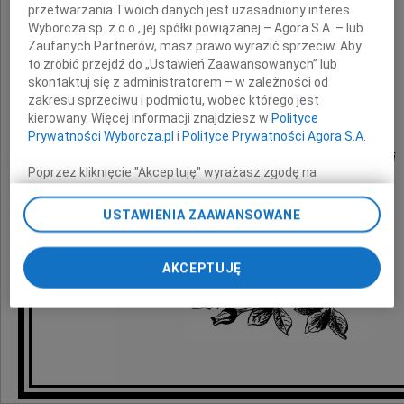
wyrazy głębokiego współczucia i żalu
przetwarzania Twoich danych jest uzasadniony interes
z powodu śmierci
Wyborcza sp. z o.o., jej spółki powiązanej – Agora S.A. – lub
Zaufanych Partnerów, masz prawo wyrazić sprzeciw. Aby
Męża Stefana
to zrobić przejdź do „Ustawień Zaawansowanych” lub
skontaktuj się z administratorem – w zależności od
zakresu sprzeciwu i podmiotu, wobec którego jest
składają
kierowany. Więcej informacji znajdziesz w
Polityce
Prywatności Wyborcza.pl
i
Polityce Prywatności Agora S.A.
pracownicy Kolegium Kształcenia Nauczycieli
Poprzez kliknięcie "Akceptuję" wyrażasz zgodę na
Języków Obcych Uniwersytetu Gdańskiego
zainstalowanie i przechowywanie plików typu cookie
Wyborczej sp. z o. o. jej Zaufanych Partnerów i Agora S.A.
USTAWIENIA ZAAWANSOWANE
na Twoim urządzeniu końcowym. Możesz też w każdej
chwili zmienić swoje preferencje dot. plików cookie,
ponownie wywołując narzędzie do zarządzania Twoimi
AKCEPTUJĘ
preferencjami dot. przetwarzania danych poprzez
odnośnik „Ustawienia prywatności” w stopce serwisu i
przechodząc do sekcji „Ustawienia zaawansowane”.
Zmiana ustawień plików cookie możliwa jest także za
pomocą ustawień przeglądarki.
My, nasi Zaufani Partnerzy i Agora S.A. możemy