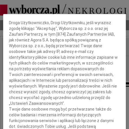
Dbamy o Twoją prywatność
Droga Użytkowniczko, Drogi Użytkowniku, jeśli wyrazisz
Nekrologi
Odeszli
Poradnik pogrzebowy
zgodę klikając "Akceptuję", Wyborcza sp. z o.o. oraz jej
Zaufani Partnerzy, w tym [
874
] Zaufanych Partnerów IAB,
jak również Agora S.A. będąca spółką powiązaną z
Wyborcza sp. z o.o., będą przetwarzać Twoje dane
IMIĘ I NAZWISKO:
osobowe takie jak adresy IP, adresy e-mail czy
identyfikatory plików cookie lub inne informacje zapisane w
Gdańsk
REGION:
tych plikach do celów marketingowych, w szczególności
na potrzeby wyświetlania reklam dopasowanych do
01.06.2010
DATA EMISJI:
Twoich zainteresowań i preferencji w swoich serwisach,
aplikacjach i w Internecie lub personalizacji treści w nich
wyświetlanych. Wyrażenie zgody jest dobrowolne. Jeśli nie
chcesz wyrazić zgody, chcesz ograniczyć jej zakres lub
chcesz wycofać zgodę uprzednio udzieloną przejdź do
Pani
„Ustawień Zaawansowanych”.
Twoje dane osobowe mogą być przetwarzane także do
Prof. Halinie Stasiak
celów badania i mierzenia informacji dotyczących
funkcjonowania serwisów i aplikacji lub łączone z danymi
dot. świadczonych Tobie usług. Jeśli podstawą