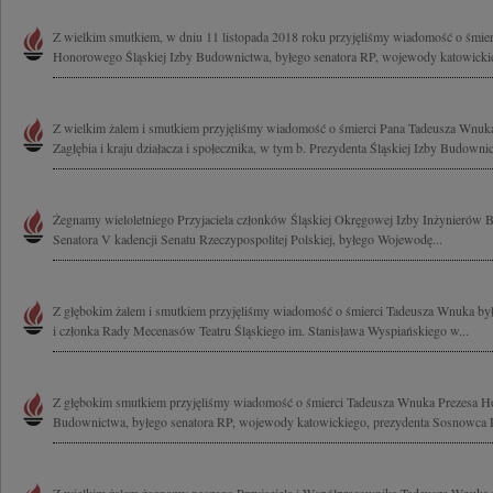
Z wielkim smutkiem, w dniu 11 listopada 2018 roku przyjęliśmy wiadomość o śmie
Honorowego Śląskiej Izby Budownictwa, byłego senatora RP, wojewody katowickie
Z wielkim żalem i smutkiem przyjęliśmy wiadomość o śmierci Pana Tadeusza Wnuka
Zagłębia i kraju działacza i społecznika, w tym b. Prezydenta Śląskiej Izby Budownic
Żegnamy wieloletniego Przyjaciela członków Śląskiej Okręgowej Izby Inżynieró
Senatora V kadencji Senatu Rzeczypospolitej Polskiej, byłego Wojewodę...
Z głębokim żalem i smutkiem przyjęliśmy wiadomość o śmierci Tadeusza Wnuka był
i członka Rady Mecenasów Teatru Śląskiego im. Stanisława Wyspiańskiego w...
Z głębokim smutkiem przyjęliśmy wiadomość o śmierci Tadeusza Wnuka Prezesa H
Budownictwa, byłego senatora RP, wojewody katowickiego, prezydenta Sosnowca Ro