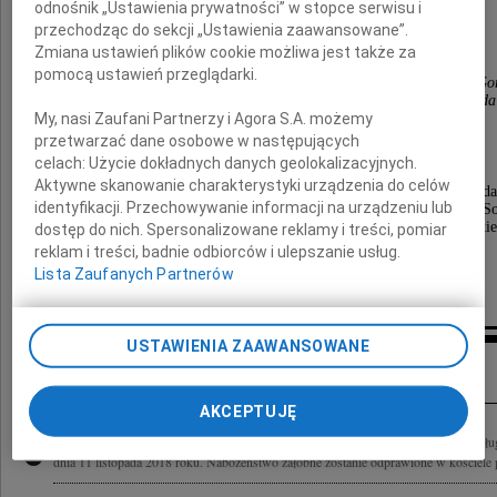
odnośnik „Ustawienia prywatności” w stopce serwisu i
Składają
przechodząc do sekcji „Ustawienia zaawansowane”.
Zmiana ustawień plików cookie możliwa jest także za
pomocą ustawień przeglądarki.
Zdz. Andrzejak, M. Cyrnal, Zdz. Fiuk, L. Gajda, M. G
J. Jóźwiak, , Wł. Mitoraj, J. Rdest, Zb. Szałajda
My, nasi Zaufani Partnerzy i Agora S.A. możemy
przetwarzać dane osobowe w następujących
celach:
Użycie dokładnych danych geolokalizacyjnych.
Aktywne skanowanie charakterystyki urządzenia do celów
Uroczystość pogrzebowa odbędzie się w piątek 16 listopad
identyfikacji. Przechowywanie informacji na urządzeniu lub
o godzinie 13-tej w Kościele Św. Józefa ul. Smutna w S
po czym odprowadzimy Zmarłego na cmentarz przy ul. Mirecki
dostęp do nich. Spersonalizowane reklamy i treści, pomiar
reklam i treści, badnie odbiorców i ulepszanie usług.
Lista Zaufanych Partnerów
USTAWIENIA ZAAWANSOWANE
Inne kondolencje
AKCEPTUJĘ
Najukochańszy Mąż, Ojciec, Dziadek, Brat Tadeusz Wnuk przeżywszy lat 73 po długie
dnia 11 listopada 2018 roku. Nabożeństwo żałobne zostanie odprawione w kościele p