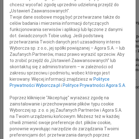
Tadeusza Wnuka
chcesz wycofać zgodę uprzednio udzieloną przejdź do
„Ustawień Zaawansowanych”.
Twoje dane osobowe mogą być przetwarzane także do
Człowieka wyjątkowej pracowitości i skromności, życzliwe
celów badania i mierzenia informacji dotyczących
serdecznego Przyjaciela.
funkcjonowania serwisów i aplikacji lub łączone z danymi
dot. świadczonych Tobie usług. Jeśli podstawą
Był wybitnym działaczem samorządowym i administracji p
Pełnił obowiązki Wojewody Katowickiego i Prezydenta Sosnowc
przetwarzania Twoich danych jest uzasadniony interes
kształtował zasady demokratycznego ustroju w III Rzeczpospolite
Wyborcza sp. z o.o., jej spółki powiązanej – Agora S.A. – lub
pełnił kierownicze funkcje w bankowości w województwie 
Zaufanych Partnerów, masz prawo wyrazić sprzeciw. Aby
Przez długie lata aktywnie działał w organizacjach spo
to zrobić przejdź do „Ustawień Zaawansowanych” lub
użyteczności publicznej jako Prezydent Śląskiej Izby Budownictw
skontaktuj się z administratorem – w zależności od
Rady Fundatorów Regionalnej Fundacji Pomocy Niewidomym
zakresu sprzeciwu i podmiotu, wobec którego jest
Prezesa Śląskiego Związku Piłki Koszykowej.
kierowany. Więcej informacji znajdziesz w
Polityce
Prywatności Wyborcza.pl
i
Polityce Prywatności Agora S.A.
Uhonorowany licznymi odznaczeniami w tym Krzyżem Ko
Orderu Odrodzenia Polski.
Poprzez kliknięcie "Akceptuję" wyrażasz zgodę na
zainstalowanie i przechowywanie plików typu cookie
Wyrazy największego współczucia
Wyborczej sp. z o. o. jej Zaufanych Partnerów i Agora S.A.
na Twoim urządzeniu końcowym. Możesz też w każdej
chwili zmienić swoje preferencje dot. plików cookie,
Żonie i Rodzinie Zmarłego
ponownie wywołując narzędzie do zarządzania Twoimi
preferencjami dot. przetwarzania danych poprzez