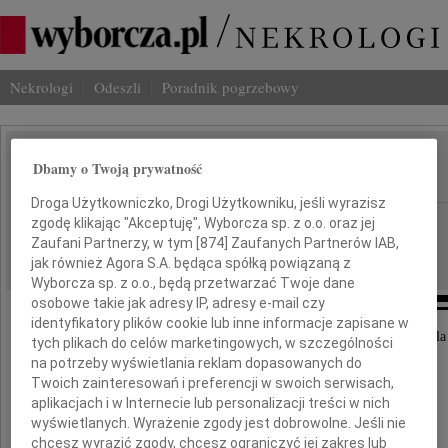
Nekrologi
Odeszli
Poradnik pogrzebowy
Tadeusz Wnuk
Dbamy o Twoją prywatność
IMIĘ I NAZWISKO:
Droga Użytkowniczko, Drogi Użytkowniku, jeśli wyrazisz
Katowice
zgodę klikając "Akceptuję", Wyborcza sp. z o.o. oraz jej
REGION:
Zaufani Partnerzy, w tym [
874
] Zaufanych Partnerów IAB,
15.11.2018
DATA EMISJI:
jak również Agora S.A. będąca spółką powiązaną z
Wyborcza sp. z o.o., będą przetwarzać Twoje dane
osobowe takie jak adresy IP, adresy e-mail czy
identyfikatory plików cookie lub inne informacje zapisane w
Z głębokim żalem żegnamy naszego Przyjaciela
tych plikach do celów marketingowych, w szczególności
na potrzeby wyświetlania reklam dopasowanych do
Twoich zainteresowań i preferencji w swoich serwisach,
aplikacjach i w Internecie lub personalizacji treści w nich
wyświetlanych. Wyrażenie zgody jest dobrowolne. Jeśli nie
chcesz wyrazić zgody, chcesz ograniczyć jej zakres lub