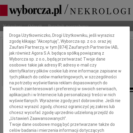
Dbamy o Twoją prywatność
Nekrologi
Odeszli
Poradnik pogrzebowy
Droga Użytkowniczko, Drogi Użytkowniku, jeśli wyrazisz
zgodę klikając "Akceptuję", Wyborcza sp. z o.o. oraz jej
Zaufani Partnerzy, w tym [
874
] Zaufanych Partnerów IAB,
Tadeusz Wnuk
IMIĘ I NAZWISKO:
jak również Agora S.A. będąca spółką powiązaną z
Wyborcza sp. z o.o., będą przetwarzać Twoje dane
osobowe takie jak adresy IP, adresy e-mail czy
Katowice
REGION:
identyfikatory plików cookie lub inne informacje zapisane w
14.11.2018
DATA EMISJI:
tych plikach do celów marketingowych, w szczególności
na potrzeby wyświetlania reklam dopasowanych do
Twoich zainteresowań i preferencji w swoich serwisach,
aplikacjach i w Internecie lub personalizacji treści w nich
wyświetlanych. Wyrażenie zgody jest dobrowolne. Jeśli nie
Z wielkim żalem żegnamy
chcesz wyrazić zgody, chcesz ograniczyć jej zakres lub
naszego Przyjaciela i Współpracownika
chcesz wycofać zgodę uprzednio udzieloną przejdź do
„Ustawień Zaawansowanych”.
Twoje dane osobowe mogą być przetwarzane także do
celów badania i mierzenia informacji dotyczących