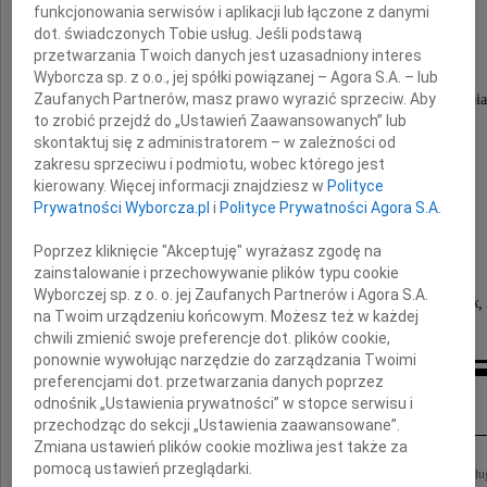
funkcjonowania serwisów i aplikacji lub łączone z danymi
Tadeusza Wnuka
dot. świadczonych Tobie usług. Jeśli podstawą
przetwarzania Twoich danych jest uzasadniony interes
Wyborcza sp. z o.o., jej spółki powiązanej – Agora S.A. – lub
Zaufanych Partnerów, masz prawo wyrazić sprzeciw. Aby
wielce zasłużonego dla rozwoju Śląska i Zagłębia
to zrobić przejdź do „Ustawień Zaawansowanych” lub
skontaktuj się z administratorem – w zależności od
Najbliższym
zakresu sprzeciwu i podmiotu, wobec którego jest
kierowany. Więcej informacji znajdziesz w
Polityce
Prywatności Wyborcza.pl
i
Polityce Prywatności Agora S.A.
serdeczne wyrazy współczucia.
Poprzez kliknięcie "Akceptuję" wyrażasz zgodę na
E. Brzostowski, A. Dobrucki, Zdz. Fiuk,
zainstalowanie i przechowywanie plików typu cookie
Wyborczej sp. z o. o. jej Zaufanych Partnerów i Agora S.A.
M. Gorywoda, Fr. Kubiczek, Zb. Szałajda, J. Woźniak,
na Twoim urządzeniu końcowym. Możesz też w każdej
chwili zmienić swoje preferencje dot. plików cookie,
ponownie wywołując narzędzie do zarządzania Twoimi
preferencjami dot. przetwarzania danych poprzez
Inne kondolencje
odnośnik „Ustawienia prywatności” w stopce serwisu i
przechodząc do sekcji „Ustawienia zaawansowane”.
Zmiana ustawień plików cookie możliwa jest także za
pomocą ustawień przeglądarki.
Najukochańszy Mąż, Ojciec, Dziadek, Brat Tadeusz Wnuk przeżywszy lat 73 po długie