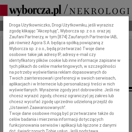
Dbamy o Twoją prywatność
Droga Użytkowniczko, Drogi Użytkowniku, jeśli wyrazisz
Nekrologi
Odeszli
Poradnik pogrzebowy
zgodę klikając "Akceptuję", Wyborcza sp. z o.o. oraz jej
Zaufani Partnerzy, w tym [
874
] Zaufanych Partnerów IAB,
jak również Agora S.A. będąca spółką powiązaną z
Andrzej Papierkowski
Wyborcza sp. z o.o., będą przetwarzać Twoje dane
IMIĘ I NAZWISKO:
osobowe takie jak adresy IP, adresy e-mail czy
identyfikatory plików cookie lub inne informacje zapisane w
Lublin
REGION:
tych plikach do celów marketingowych, w szczególności
na potrzeby wyświetlania reklam dopasowanych do
14.11.2018
DATA EMISJI:
Twoich zainteresowań i preferencji w swoich serwisach,
aplikacjach i w Internecie lub personalizacji treści w nich
wyświetlanych. Wyrażenie zgody jest dobrowolne. Jeśli nie
chcesz wyrazić zgody, chcesz ograniczyć jej zakres lub
chcesz wycofać zgodę uprzednio udzieloną przejdź do
Z głębokim żalem żegnamy
„Ustawień Zaawansowanych”.
Twoje dane osobowe mogą być przetwarzane także do
prof. dr hab.
celów badania i mierzenia informacji dotyczących
funkcjonowania serwisów i aplikacji lub łączone z danymi
dot. świadczonych Tobie usług. Jeśli podstawą