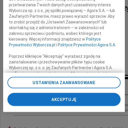
przetwarzania Twoich danych jest uzasadniony interes
Andrzeja Papierkowskie
Wyborcza sp. z o.o., jej spółki powiązanej – Agora S.A. – lub
Zaufanych Partnerów, masz prawo wyrazić sprzeciw. Aby
to zrobić przejdź do „Ustawień Zaawansowanych” lub
naszego wieloletniego Przyjaciela
skontaktuj się z administratorem – w zależności od
zakresu sprzeciwu i podmiotu, wobec którego jest
Kierownik z Zespołem
kierowany. Więcej informacji znajdziesz w
Polityce
Kliniki Nefrologii Dziecięcej
Prywatności Wyborcza.pl
i
Polityce Prywatności Agora S.A.
UM w Lublinie
Poprzez kliknięcie "Akceptuję" wyrażasz zgodę na
zainstalowanie i przechowywanie plików typu cookie
Wyborczej sp. z o. o. jej Zaufanych Partnerów i Agora S.A.
na Twoim urządzeniu końcowym. Możesz też w każdej
chwili zmienić swoje preferencje dot. plików cookie,
USTAWIENIA ZAAWANSOWANE
Inne kondolencje
ponownie wywołując narzędzie do zarządzania Twoimi
preferencjami dot. przetwarzania danych poprzez
odnośnik „Ustawienia prywatności” w stopce serwisu i
AKCEPTUJĘ
przechodząc do sekcji „Ustawienia zaawansowane”.
Z głębokim żalem przyjęliśmy informację o śmierci Pana Prof. dr hab. n.med. Andr
Zmiana ustawień plików cookie możliwa jest także za
Kierownika Kliniki Pediatrii i Gastroenterologii Uniwersyteckiego Szpitala Dziecięc
pomocą ustawień przeglądarki.
My, nasi Zaufani Partnerzy i Agora S.A. możemy