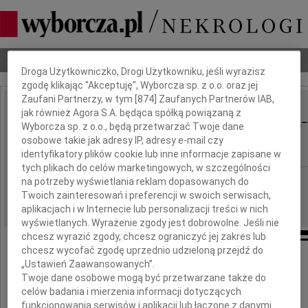
Dbamy o Twoją prywatność
Nekrologi
Odeszli
Poradnik pogrzebowy
Droga Użytkowniczko, Drogi Użytkowniku, jeśli wyrazisz
zgodę klikając "Akceptuję", Wyborcza sp. z o.o. oraz jej
Zaufani Partnerzy, w tym [
874
] Zaufanych Partnerów IAB,
Krzesława Maliszewska-
jak również Agora S.A. będąca spółką powiązaną z
IMIĘ I NAZWISKO:
Wyborcza sp. z o.o., będą przetwarzać Twoje dane
Mazurkiewicz
osobowe takie jak adresy IP, adresy e-mail czy
identyfikatory plików cookie lub inne informacje zapisane w
tych plikach do celów marketingowych, w szczególności
Wrocław
REGION:
na potrzeby wyświetlania reklam dopasowanych do
Twoich zainteresowań i preferencji w swoich serwisach,
09.11.2018
DATA EMISJI:
aplikacjach i w Internecie lub personalizacji treści w nich
wyświetlanych. Wyrażenie zgody jest dobrowolne. Jeśli nie
chcesz wyrazić zgody, chcesz ograniczyć jej zakres lub
chcesz wycofać zgodę uprzednio udzieloną przejdź do
„Ustawień Zaawansowanych”.
Z wielkim smutkiem powiadamiamy,
Twoje dane osobowe mogą być przetwarzane także do
że odeszła od nas malarka, artysta plastyk
celów badania i mierzenia informacji dotyczących
funkcjonowania serwisów i aplikacji lub łączone z danymi