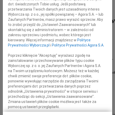
dot. świadczonych Tobie usług. Jeśli podstawą
Krzesława
przetwarzania Twoich danych jest uzasadniony interes
Wyborcza sp. z o.o., jej spółki powiązanej – Agora S.A. – lub
Maliszewska-Mazurkiew
Zaufanych Partnerów, masz prawo wyrazić sprzeciw. Aby
to zrobić przejdź do „Ustawień Zaawansowanych” lub
skontaktuj się z administratorem – w zależności od
zakresu sprzeciwu i podmiotu, wobec którego jest
kierowany. Więcej informacji znajdziesz w
Polityce
Była świadkiem i twórczym uczestnikiem
Prywatności Wyborcza.pl
i
Polityce Prywatności Agora S.A.
wielu zdarzeń powojennej sztuki Wrocławia.
Poprzez kliknięcie "Akceptuję" wyrażasz zgodę na
Jej dzieło malarskie, wielokrotnie nagradzane,
zainstalowanie i przechowywanie plików typu cookie
było sensem życia i pracy Artystki.
Wyborczej sp. z o. o. jej Zaufanych Partnerów i Agora S.A.
na Twoim urządzeniu końcowym. Możesz też w każdej
Była życzliwym, optymistycznym i pięknym człowie
chwili zmienić swoje preferencje dot. plików cookie,
Straciliśmy kogoś z najbliższej Rodziny.
ponownie wywołując narzędzie do zarządzania Twoimi
preferencjami dot. przetwarzania danych poprzez
odnośnik „Ustawienia prywatności” w stopce serwisu i
Prezes i Zarząd Okręgu
przechodząc do sekcji „Ustawienia zaawansowane”.
Związku Polskich Artystów Plastyków
Zmiana ustawień plików cookie możliwa jest także za
pomocą ustawień przeglądarki.
Pogrzeb odbędzie się we wtorek 13 listopada 2018 