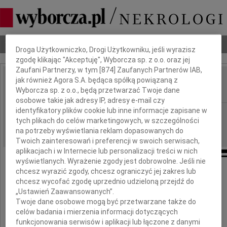
Dbamy o Twoją prywatność
Nekrologi
Odeszli
Poradnik pogrzebowy
Droga Użytkowniczko, Drogi Użytkowniku, jeśli wyrazisz
zgodę klikając "Akceptuję", Wyborcza sp. z o.o. oraz jej
Zaufani Partnerzy, w tym [
874
] Zaufanych Partnerów IAB,
jak również Agora S.A. będąca spółką powiązaną z
Józef Zając
IMIĘ I NAZWISKO:
Wyborcza sp. z o.o., będą przetwarzać Twoje dane
osobowe takie jak adresy IP, adresy e-mail czy
identyfikatory plików cookie lub inne informacje zapisane w
Wrocław
REGION:
tych plikach do celów marketingowych, w szczególności
08.11.2018
DATA EMISJI:
na potrzeby wyświetlania reklam dopasowanych do
Twoich zainteresowań i preferencji w swoich serwisach,
aplikacjach i w Internecie lub personalizacji treści w nich
wyświetlanych. Wyrażenie zgody jest dobrowolne. Jeśli nie
chcesz wyrazić zgody, chcesz ograniczyć jej zakres lub
Z głębokim żalem zawiadamiamy,
chcesz wycofać zgodę uprzednio udzieloną przejdź do
że w dniu 5 listopada 2018 roku zmarł
„Ustawień Zaawansowanych”.
nasz kochany Dziadek, Tato, Brat i Teść
Twoje dane osobowe mogą być przetwarzane także do
celów badania i mierzenia informacji dotyczących
funkcjonowania serwisów i aplikacji lub łączone z danymi
prof. dr hab. n. med.