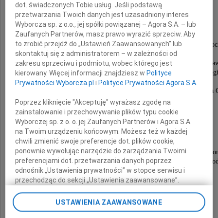
dot. świadczonych Tobie usług. Jeśli podstawą
Józef Zając
przetwarzania Twoich danych jest uzasadniony interes
Wyborcza sp. z o.o., jej spółki powiązanej – Agora S.A. – lub
Zaufanych Partnerów, masz prawo wyrazić sprzeciw. Aby
to zrobić przejdź do „Ustawień Zaawansowanych” lub
Emerytowany Profesor Akademii Medycznej we Wroc
skontaktuj się z administratorem – w zależności od
wieloletni Dyrektor
Państwowego Szpitala Klinicznego nr 4 we Wrocła
zakresu sprzeciwu i podmiotu, wobec którego jest
kierownik Katedry i Kliniki Pediatrii i Alergologi
kierowany. Więcej informacji znajdziesz w
Polityce
Akademii Medycznej we Wrocławiu.
Prywatności Wyborcza.pl
i
Polityce Prywatności Agora S.A.
Były żołnierz Batalionów Chłopskich zgrupowania 
w stopniu majora.
Poprzez kliknięcie "Akceptuję" wyrażasz zgodę na
zainstalowanie i przechowywanie plików typu cookie
Wyborczej sp. z o. o. jej Zaufanych Partnerów i Agora S.A.
Uroczystości pogrzebowe odbędą się w dniu
na Twoim urządzeniu końcowym. Możesz też w każdej
10 listopada 2018 roku o godzinie 13.45.
chwili zmienić swoje preferencje dot. plików cookie,
na Cmentarzu Osobowickim we Wrocławiu.
ponownie wywołując narzędzie do zarządzania Twoimi
Msza żałobna odbędzie się w kościele Świętego Anto
preferencjami dot. przetwarzania danych poprzez
przy ulicy Kasprowicza w dniu 24 listopada 2018 roku o god
odnośnik „Ustawienia prywatności” w stopce serwisu i
Pogrążona w smutku
przechodząc do sekcji „Ustawienia zaawansowane”.
Zmiana ustawień plików cookie możliwa jest także za
pomocą ustawień przeglądarki.
rodzina
USTAWIENIA ZAAWANSOWANE