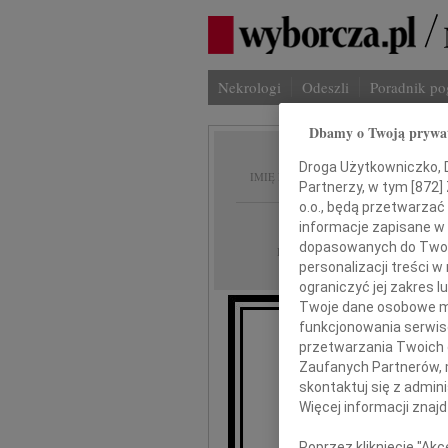
Nekrologi
Odeszli
Poradnik p
Dbamy o Twoją prywa
Wiesła
Droga Użytkowniczko, Dr
IMIĘ I NAZWISKO:
Partnerzy, w tym [
872
]
o.o., będą przetwarzać 
Wrocław
REGION:
informacje zapisane w
dopasowanych do Twoich
05.11.2018
DATA EMISJI:
personalizacji treści 
ograniczyć jej zakres
Twoje dane osobowe mo
funkcjonowania serwisó
Z głębokim żalem z
przetwarzania Twoich da
w wieku 86 lat 
Zaufanych Partnerów, 
skontaktuj się z admin
Wie
Więcej informacji znaj
Poprzez kliknięcie "Ak