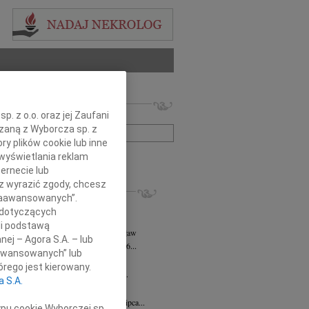
 nekrologów i wspomnień
. z o.o. oraz jej Zaufani
zwisko lub numer ogłoszenia:
ązaną z Wyborcza sp. z
ry plików cookie lub inne
wyświetlania reklam
+ szukanie zaawansowane
ernecie lub
sz wyrazić zgody, chcesz
KROLOGI
 Zaawansowanych”.
rt Mordawski
06.08.2026
Wrocław
 dotyczących
ów nic: już uleciałem w taką...
li podstawą
a Hanna Kościelniak
05.08.2026
Wrocław
nej – Agora S.A. – lub
a Hanna Kościelniak Zmarła 30.06.2026...
aawansowanych” lub
k Brutkowski
30.07.2026
Wrocław
rego jest kierowany.
wsze pozostanie w naszych sercach Z...
a S.A.
 Olichwer
10.07.2026
Wrocław
bokim żalem zawiadamiamy, że dnia 7 lipca...
ypu cookie Wyborczej sp.