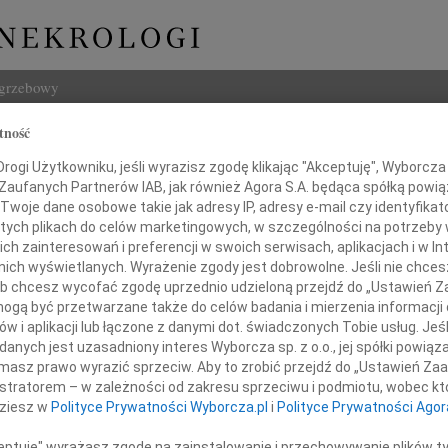
ogrzebowy
tność
Szukaj
w Bednarski
ogi Użytkowniku, jeśli wyrazisz zgodę klikając "Akceptuję", Wyborcza sp
Imię i na
 Zaufanych Partnerów IAB, jak również Agora S.A. będąca spółką powi
Twoje dane osobowe takie jak adresy IP, adresy e-mail czy identyfikato
 tych plikach do celów marketingowych, w szczególności na potrzeby 
 zainteresowań i preferencji w swoich serwisach, aplikacjach i w Int
w nich wyświetlanych. Wyrażenie zgody jest dobrowolne. Jeśli nie chce
INNE NE
 lub chcesz wycofać zgodę uprzednio udzieloną przejdź do „Ustawień
Hube
gą być przetwarzane także do celów badania i mierzenia informacji
Nie m
w i aplikacji lub łączone z danymi dot. świadczonych Tobie usług. Jeś
Halin
awiadamiamy, że 31 października 2018 roku
nych jest uzasadniony interes Wyborcza sp. z o.o., jej spółki powiąza
Halin
zmarł nasz ukochany Tato, Teść i Dziadek
masz prawo wyrazić sprzeciw. Aby to zrobić przejdź do „Ustawień Z
Henry
istratorem – w zależności od zakresu sprzeciwu i podmiotu, wobec któ
Na za
sław Bednarski
dziesz w
Polityce Prywatności Wyborcza.pl
i
Polityce Prywatności Agor
Piotr
Z głę
ceptuję" wyrażasz zgodę na zainstalowanie i przechowywanie plików t