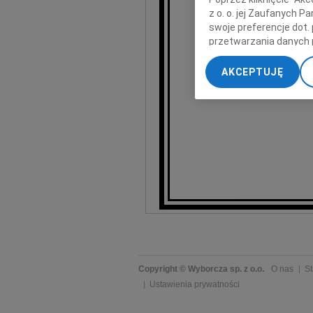
z o. o. jej Zaufanych 
swoje preferencje dot.
Msza święta 
przetwarzania danych 
na cment
„Ustawienia zaawansow
w dniu 07 l
AKCEPTUJĘ
My, nasi Zaufani Part
Zaw
dokładnych danych geol
Przechowywanie informa
treści, badnie odbiorcó
Copyright © Wyborcza sp. z o.o.
O nas
St
Ustawienia prywatności