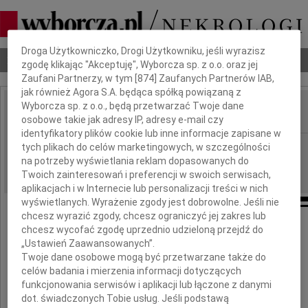
Dbamy o Twoją prywatność
Droga Użytkowniczko, Drogi Użytkowniku, jeśli wyrazisz
Nekrologi
Odeszli
Poradnik pogrzebowy
zgodę klikając "Akceptuję", Wyborcza sp. z o.o. oraz jej
Zaufani Partnerzy, w tym [
874
] Zaufanych Partnerów IAB,
jak również Agora S.A. będąca spółką powiązaną z
Wyborcza sp. z o.o., będą przetwarzać Twoje dane
osobowe takie jak adresy IP, adresy e-mail czy
IMIĘ I NAZWISKO:
identyfikatory plików cookie lub inne informacje zapisane w
Bydgoszcz
tych plikach do celów marketingowych, w szczególności
REGION:
na potrzeby wyświetlania reklam dopasowanych do
05.11.2018
DATA EMISJI:
Twoich zainteresowań i preferencji w swoich serwisach,
aplikacjach i w Internecie lub personalizacji treści w nich
wyświetlanych. Wyrażenie zgody jest dobrowolne. Jeśli nie
chcesz wyrazić zgody, chcesz ograniczyć jej zakres lub
Profesorowi
chcesz wycofać zgodę uprzednio udzieloną przejdź do
„Ustawień Zaawansowanych”.
Twoje dane osobowe mogą być przetwarzane także do
Krzysztofowi Mikulskiemu
celów badania i mierzenia informacji dotyczących
funkcjonowania serwisów i aplikacji lub łączone z danymi
dot. świadczonych Tobie usług. Jeśli podstawą
wyrazy współczucia