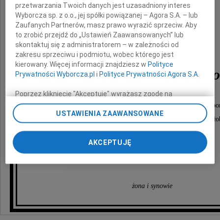
przetwarzania Twoich danych jest uzasadniony interes
Wyborcza sp. z o.o., jej spółki powiązanej – Agora S.A. – lub
Zaufanych Partnerów, masz prawo wyrazić sprzeciw. Aby
to zrobić przejdź do „Ustawień Zaawansowanych” lub
skontaktuj się z administratorem – w zależności od
zakresu sprzeciwu i podmiotu, wobec którego jest
kierowany. Więcej informacji znajdziesz w
Polityce
Jana Konieczyńskiego
Prywatności Wyborcza.pl
i
Polityce Prywatności Agora S.A.
Poprzez kliknięcie "Akceptuję" wyrażasz zgodę na
zainstalowanie i przechowywanie plików typu cookie
serdeczne podziękowania za udzielone wsparcie i p
Wyborczej sp. z o. o. jej Zaufanych Partnerów i Agora S.A.
USTAWIENIA ZAAWANSOWANE
w trudnych chwilach oraz udział w nabożeństwie żał
na Twoim urządzeniu końcowym. Możesz też w każdej
chwili zmienić swoje preferencje dot. plików cookie,
i uroczystości pogrzebowej
AKCEPTUJĘ
ponownie wywołując narzędzie do zarządzania Twoimi
preferencjami dot. przetwarzania danych poprzez
składają
odnośnik „Ustawienia prywatności” w stopce serwisu i
przechodząc do sekcji „Ustawienia zaawansowane”.
Zmiana ustawień plików cookie możliwa jest także za
żona i synowie
pomocą ustawień przeglądarki.
My, nasi Zaufani Partnerzy i Agora S.A. możemy