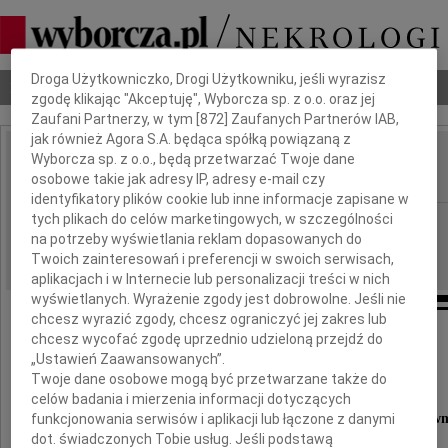
Dbamy o Twoją prywatność
Droga Użytkowniczko, Drogi Użytkowniku, jeśli wyrazisz
Nekrologi
Odeszli
Poradnik pogrzebowy
zgodę klikając "Akceptuję", Wyborcza sp. z o.o. oraz jej
Zaufani Partnerzy, w tym [
872
] Zaufanych Partnerów IAB,
jak również Agora S.A. będąca spółką powiązaną z
Wyborcza sp. z o.o., będą przetwarzać Twoje dane
Jan Konieczyński
IMIĘ I NAZWISKO:
osobowe takie jak adresy IP, adresy e-mail czy
identyfikatory plików cookie lub inne informacje zapisane w
tych plikach do celów marketingowych, w szczególności
Katowice
REGION:
na potrzeby wyświetlania reklam dopasowanych do
02.11.2018
DATA EMISJI:
Twoich zainteresowań i preferencji w swoich serwisach,
aplikacjach i w Internecie lub personalizacji treści w nich
wyświetlanych. Wyrażenie zgody jest dobrowolne. Jeśli nie
chcesz wyrazić zgody, chcesz ograniczyć jej zakres lub
chcesz wycofać zgodę uprzednio udzieloną przejdź do
Podziękowanie
„Ustawień Zaawansowanych”.
Twoje dane osobowe mogą być przetwarzane także do
celów badania i mierzenia informacji dotyczących
funkcjonowania serwisów i aplikacji lub łączone z danymi
Rodzinie, Przyjaciołom, Sąsiadom i Współpracow
dot. świadczonych Tobie usług. Jeśli podstawą