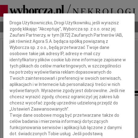
Dbamy o Twoją prywatność
Droga Użytkowniczko, Drogi Użytkowniku, jeśli wyrazisz
Nekrologi
Odeszli
Poradnik pogrzebowy
zgodę klikając "Akceptuję", Wyborcza sp. z o.o. oraz jej
Zaufani Partnerzy, w tym [
872
] Zaufanych Partnerów IAB,
jak również Agora S.A. będąca spółką powiązaną z
Wyborcza sp. z o.o., będą przetwarzać Twoje dane
Jerzy Mielecki
osobowe takie jak adresy IP, adresy e-mail czy
IMIĘ I NAZWISKO:
identyfikatory plików cookie lub inne informacje zapisane w
tych plikach do celów marketingowych, w szczególności
Wrocław
REGION:
na potrzeby wyświetlania reklam dopasowanych do
02.11.2018
DATA EMISJI:
Twoich zainteresowań i preferencji w swoich serwisach,
aplikacjach i w Internecie lub personalizacji treści w nich
wyświetlanych. Wyrażenie zgody jest dobrowolne. Jeśli nie
chcesz wyrazić zgody, chcesz ograniczyć jej zakres lub
chcesz wycofać zgodę uprzednio udzieloną przejdź do
Z głębokim żalem zawiadamiam,
„Ustawień Zaawansowanych”.
że w dniu 28 października 2018 roku
Twoje dane osobowe mogą być przetwarzane także do
zmarł w wieku 88 lat
celów badania i mierzenia informacji dotyczących
funkcjonowania serwisów i aplikacji lub łączone z danymi
Jerzy Mielecki
dot. świadczonych Tobie usług. Jeśli podstawą