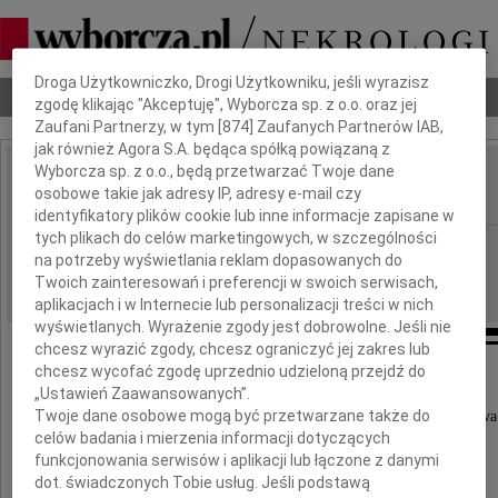
Dbamy o Twoją prywatność
Droga Użytkowniczko, Drogi Użytkowniku, jeśli wyrazisz
Nekrologi
Odeszli
Poradnik pogrzebowy
zgodę klikając "Akceptuję", Wyborcza sp. z o.o. oraz jej
Zaufani Partnerzy, w tym [
874
] Zaufanych Partnerów IAB,
jak również Agora S.A. będąca spółką powiązaną z
Wyborcza sp. z o.o., będą przetwarzać Twoje dane
Wisia Dzierżanowska
osobowe takie jak adresy IP, adresy e-mail czy
IMIĘ I NAZWISKO:
identyfikatory plików cookie lub inne informacje zapisane w
tych plikach do celów marketingowych, w szczególności
Wrocław
REGION:
na potrzeby wyświetlania reklam dopasowanych do
31.10.2018
DATA EMISJI:
Twoich zainteresowań i preferencji w swoich serwisach,
aplikacjach i w Internecie lub personalizacji treści w nich
wyświetlanych. Wyrażenie zgody jest dobrowolne. Jeśli nie
chcesz wyrazić zgody, chcesz ograniczyć jej zakres lub
chcesz wycofać zgodę uprzednio udzieloną przejdź do
„Ustawień Zaawansowanych”.
W dniu 13 października 2018 roku odeszła
Twoje dane osobowe mogą być przetwarzane także do
nasza ukochana Żona, Mama, Babcia i Teściowa
celów badania i mierzenia informacji dotyczących
funkcjonowania serwisów i aplikacji lub łączone z danymi
dot. świadczonych Tobie usług. Jeśli podstawą