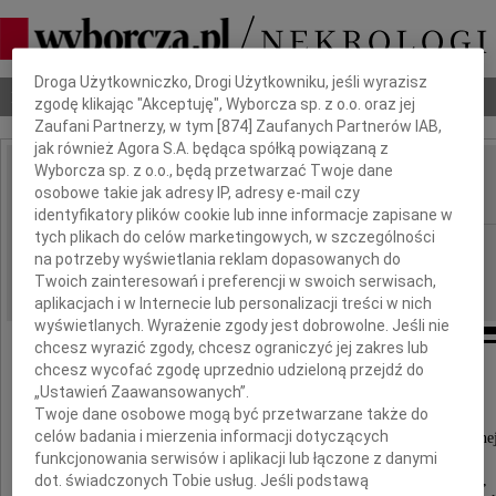
Dbamy o Twoją prywatność
Droga Użytkowniczko, Drogi Użytkowniku, jeśli wyrazisz
Nekrologi
Odeszli
Poradnik pogrzebowy
zgodę klikając "Akceptuję", Wyborcza sp. z o.o. oraz jej
Zaufani Partnerzy, w tym [
874
] Zaufanych Partnerów IAB,
jak również Agora S.A. będąca spółką powiązaną z
Wyborcza sp. z o.o., będą przetwarzać Twoje dane
Piotr Morow
osobowe takie jak adresy IP, adresy e-mail czy
IMIĘ I NAZWISKO:
identyfikatory plików cookie lub inne informacje zapisane w
tych plikach do celów marketingowych, w szczególności
Lublin
REGION:
na potrzeby wyświetlania reklam dopasowanych do
29.05.2010
DATA EMISJI:
Twoich zainteresowań i preferencji w swoich serwisach,
aplikacjach i w Internecie lub personalizacji treści w nich
wyświetlanych. Wyrażenie zgody jest dobrowolne. Jeśli nie
chcesz wyrazić zgody, chcesz ograniczyć jej zakres lub
chcesz wycofać zgodę uprzednio udzieloną przejdź do
Podziękowania
„Ustawień Zaawansowanych”.
Twoje dane osobowe mogą być przetwarzane także do
celów badania i mierzenia informacji dotyczących
Całemu Zespołowi I Kliniki Anastezjologii i Intensywnej
funkcjonowania serwisów i aplikacji lub łączone z danymi
SPSK nr 4 w Lublinie pod kierunkiem
dot. świadczonych Tobie usług. Jeśli podstawą
prof. dr. hab. n. med. Andrzeja Nestorowicza,