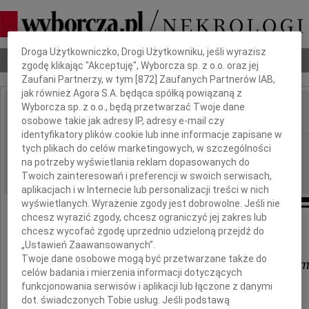
Dbamy o Twoją prywatność
Droga Użytkowniczko, Drogi Użytkowniku, jeśli wyrazisz
Nekrologi
Odeszli
Poradnik pogrzebowy
zgodę klikając "Akceptuję", Wyborcza sp. z o.o. oraz jej
Zaufani Partnerzy, w tym [
872
] Zaufanych Partnerów IAB,
jak również Agora S.A. będąca spółką powiązaną z
Wyborcza sp. z o.o., będą przetwarzać Twoje dane
osobowe takie jak adresy IP, adresy e-mail czy
IMIĘ I NAZWISKO:
identyfikatory plików cookie lub inne informacje zapisane w
Lublin
REGION:
tych plikach do celów marketingowych, w szczególności
na potrzeby wyświetlania reklam dopasowanych do
10.10.2018
DATA EMISJI:
Twoich zainteresowań i preferencji w swoich serwisach,
aplikacjach i w Internecie lub personalizacji treści w nich
wyświetlanych. Wyrażenie zgody jest dobrowolne. Jeśli nie
chcesz wyrazić zgody, chcesz ograniczyć jej zakres lub
Drogiemu Koledze
chcesz wycofać zgodę uprzednio udzieloną przejdź do
„Ustawień Zaawansowanych”.
Twoje dane osobowe mogą być przetwarzane także do
dr n. med. Witoldowi Żywickie
celów badania i mierzenia informacji dotyczących
funkcjonowania serwisów i aplikacji lub łączone z danymi
wyrazy głębokiego współczucia
dot. świadczonych Tobie usług. Jeśli podstawą